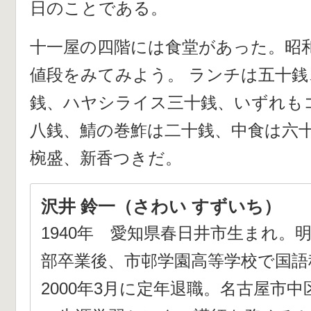
日のことである。
十一屋の四階には食堂があった。昭和
値段をみてみよう。 ランチは五十
銭、ハヤシライス三十銭、いずれも
八銭、鯖の巻鮓は二十銭、中食は六
椀盛、新香つきだ。
沢井 鈴一（さわい すずいち）
1940年 愛知県春日井市生まれ。
部卒業後、市邨学園高等学校で国語
2000年3月に定年退職。名古屋市