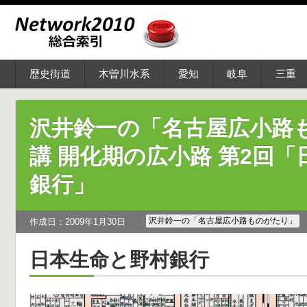
歴史街道
木曽川水系
愛知
岐阜
三重
沢井鈴一の「名古屋広小路
講 開化期の広小路 第2回
銀行」
沢井鈴一の「名古屋広小路ものがたり」
作成日：2009年1月30日
日本生命と野村銀行