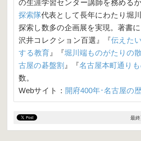
の生涯学習センター講師を務める
探索隊
代表として長年にわたり堀
探索し数多の企画展を実現。著書に
沢井コレクション百選
』『
伝えた
する教育
』『
堀川端ものがたりの
古屋の碁盤割
』『
名古屋本町通りも
数。
Webサイト：
開府400年･名古屋の
最終