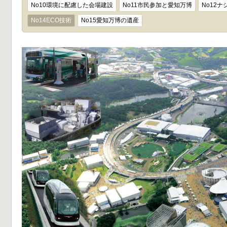
No10環境に配慮した会場建設
No11市民参加と愛知万博
No12
No14ECO技術
No15愛知万博の遺産