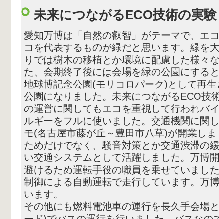
未来につながるECO技術の実験
愛知万博は「自然の叡智」がテーマで、エ
コを代表するものが緑だと思います。緑を
りでは樹木の移植とか環境に配慮した様々
た、会期終了後には会場を緑の公園にすると
地球博記念公園(モリコロパーク)として再
公園になりました。未来につながるECO技
の運営に関してもエコを重視して行われバ
ルギーをフルに使いました。交通機関に関
モ(名古屋市藤が丘～豊田市八草)が開業し
ためだけでなく、騒音対策とか交通渋滞の
い交通システムとして活躍しました。万博
避けるため運転手役の職員を乗せていまし
制御による自動運転で走行しています。万
います。
その他にも燃料電池車の運行を長久手会場と
ード)でバスの運行を行いました。バスなの