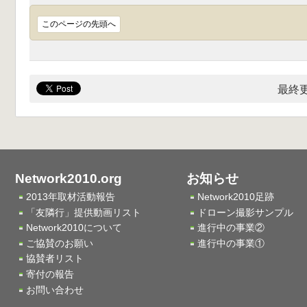
このページの先頭へ
最終更
Network2010.org
お知らせ
2013年取材活動報告
Network2010足跡
「友隣行」提供動画リスト
ドローン撮影サンプル
Network2010について
進行中の事業②
ご協賛のお願い
進行中の事業①
協賛者リスト
寄付の報告
お問い合わせ