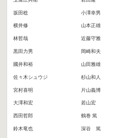
坂田稔
小澤幸男
横井修
山本正雄
林哲哉
近藤守雅
黒田力男
岡崎和夫
國井和裕
山田雅雄
佐々木シュウジ
杉山和人
宮村喜明
片山義博
大澤和宏
若山宏
西田哲郎
鶴巻 篤
鈴木竜也
深谷 篤