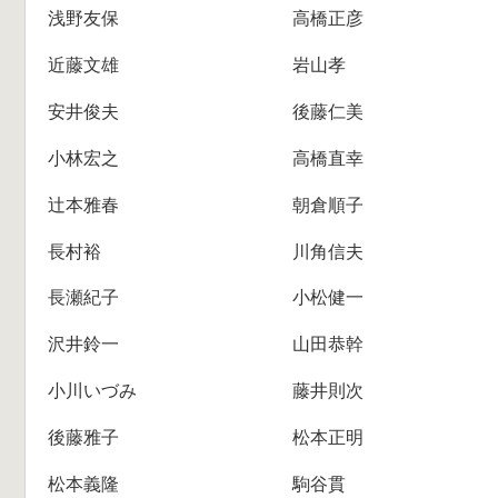
浅野友保
高橋正彦
近藤文雄
岩山孝
安井俊夫
後藤仁美
小林宏之
高橋直幸
辻本雅春
朝倉順子
長村裕
川角信夫
長瀬紀子
小松健一
沢井鈴一
山田恭幹
小川いづみ
藤井則次
後藤雅子
松本正明
松本義隆
駒谷貫