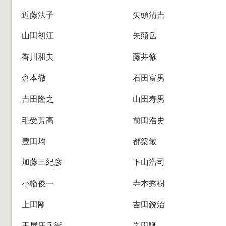
近藤法子
矢頭清吉
山田初江
矢頭岳
香川和夫
藤井修
倉本徹
石田富男
吉田隆之
山田寿男
毛受芳高
前田浩史
豊田均
都築敏
加藤三紀彦
下山浩司
小幡俊一
寺本秀樹
上田剛
吉田鋭治
玉屋庄兵衛
岩田隆