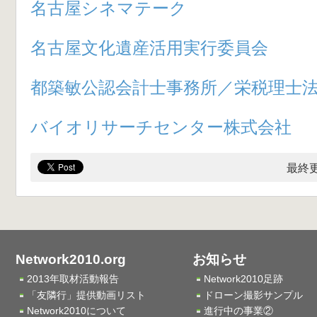
名古屋シネマテーク
名古屋文化遺産活用実行委員会
都築敏公認会計士事務所／栄税理士
バイオリサーチセンター株式会社
最終更
Network2010.org
お知らせ
2013年取材活動報告
Network2010足跡
「友隣行」提供動画リスト
ドローン撮影サンプル
Network2010について
進行中の事業②