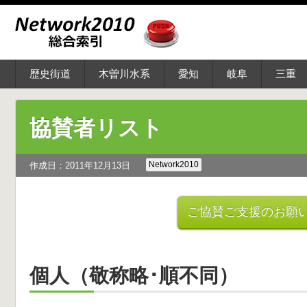
歴史街道
木曽川水系
愛知
岐阜
三重
協賛者リスト
Network2010
作成日：2011年12月13日
ご協賛ご支援のお願
個人（敬称略･順不同）