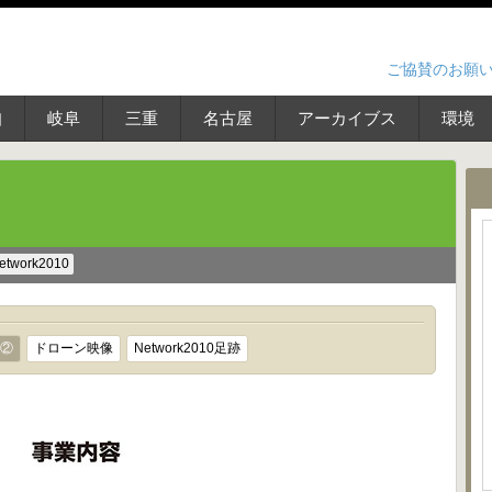
ご協賛のお願
知
岐阜
三重
名古屋
アーカイブス
環境
etwork2010
②
ドローン映像
Network2010足跡