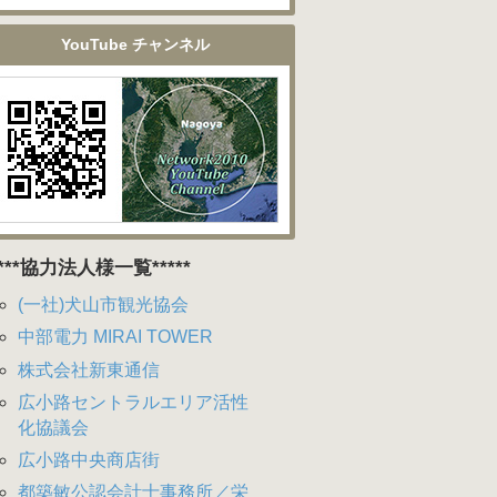
YouTube チャンネル
****協力法人様一覧*****
(一社)犬山市観光協会
中部電力 MIRAI TOWER
株式会社新東通信
広小路セントラルエリア活性
化協議会
広小路中央商店街
都築敏公認会計士事務所／栄