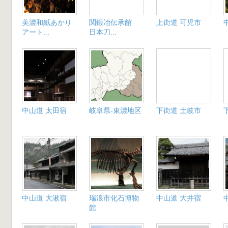
美濃和紙あかり
関鍛冶伝承館
上街道 可児市
アート...
日本刀...
中山道 太田宿
岐阜県-東濃地区
下街道 土岐市
中山道 大湫宿
瑞浪市化石博物
中山道 大井宿
館