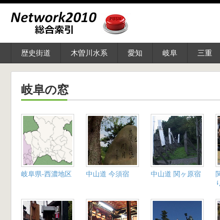
歴史街道
木曽川水系
愛知
岐阜
三重
岐阜の窓
岐阜県-西濃地区
中山道 今須宿
中山道 関ヶ原宿