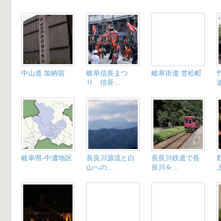
中山道 加納宿
岐阜信長まつ
岐阜街道 笠松町
り 信長...
道
岐阜県-中濃地区
長良川源流と白
長良川鉄道で長
山への...
良川を...