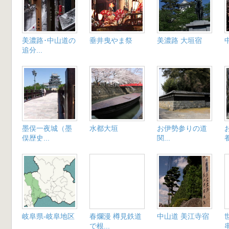
美濃路･中山道の
垂井曳やま祭
美濃路 大垣宿
追分...
墨俣一夜城（墨
水都大垣
お伊勢参りの道
俣歴史...
関...
養
岐阜県-岐阜地区
春爛漫 樽見鉄道
中山道 美江寺宿
で根...
串