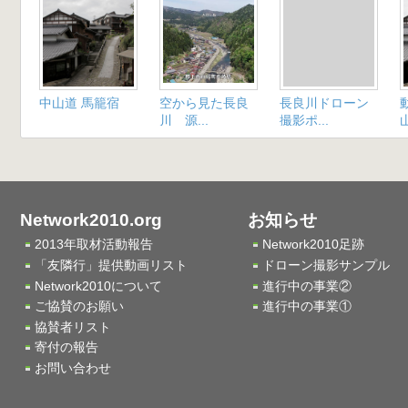
中山道 馬籠宿
空から見た長良
長良川ドローン
川 源...
撮影ポ...
山
Network2010.org
お知らせ
2013年取材活動報告
Network2010足跡
「友隣行」提供動画リスト
ドローン撮影サンプル
Network2010について
進行中の事業②
ご協賛のお願い
進行中の事業①
協賛者リスト
寄付の報告
お問い合わせ