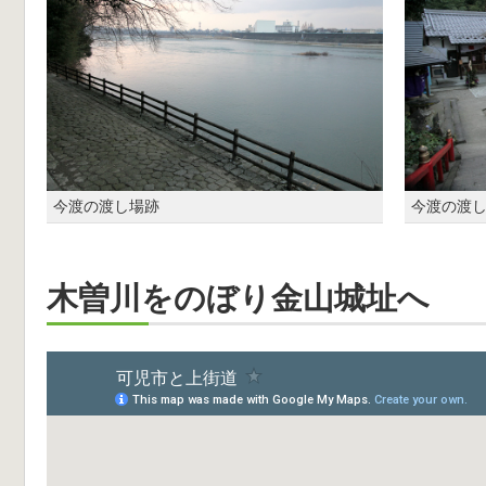
今渡の渡し場跡
今渡の渡
木曽川をのぼり金山城址へ