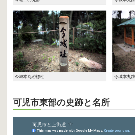
今城本丸跡標柱
今城本丸
可児市東部の史跡と名所