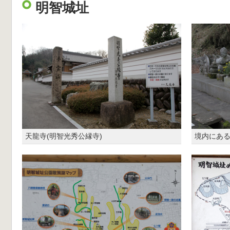
明智城址
天龍寺(明智光秀公縁寺)
境内にあ