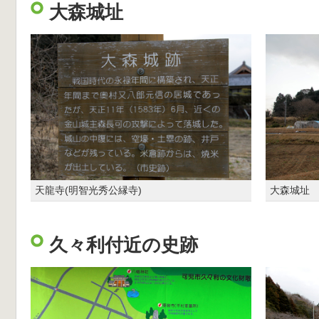
大森城址
天龍寺(明智光秀公縁寺)
大森城址
久々利付近の史跡