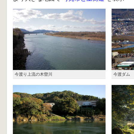
今渡り上流の木曽川
今渡ダム