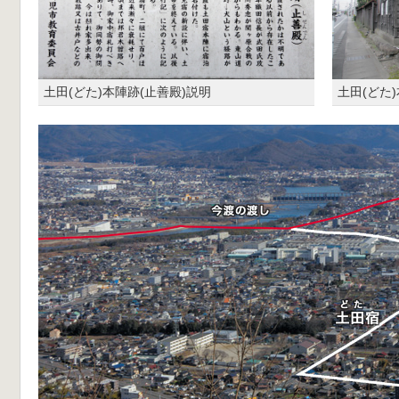
土田(どた)本陣跡(止善殿)説明
土田(どた