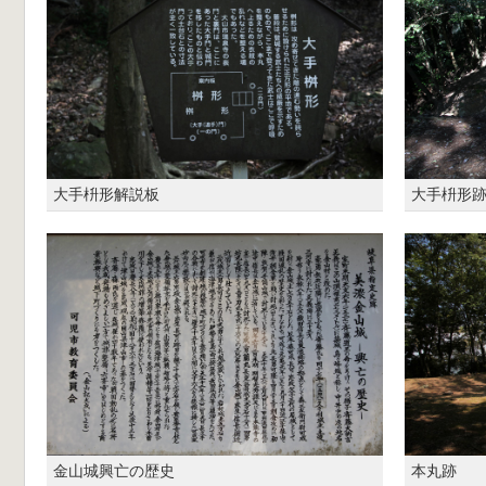
大手枡形解説板
大手枡形
金山城興亡の歴史
本丸跡