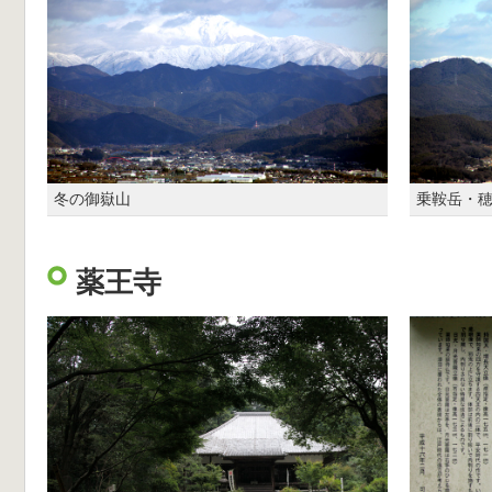
冬の御嶽山
乗鞍岳・
薬王寺