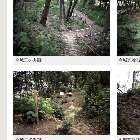
今城三の丸跡
今城五輪
今城二の丸跡
今城本丸