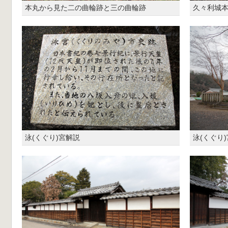
本丸から見た二の曲輪跡と三の曲輪跡
久々利城
泳(くぐり)宮解説
泳(くぐり