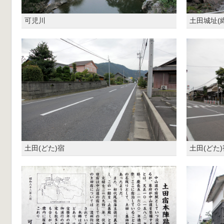
可児川
土田城址(
土田(どた)宿
土田(どた