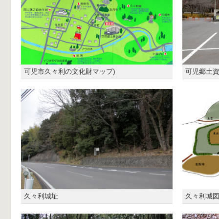
可児市久々利の文化財マップ)
可児郷土資
久々利城址
久々利城