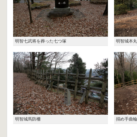
明智七武将を葬った七つ塚
明智城本
明智城馬防柵
搦め手曲