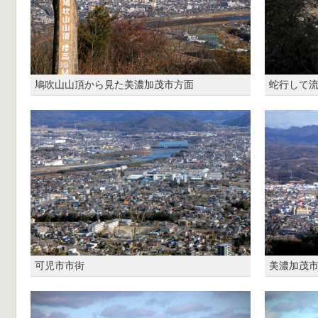
鳩吹山山頂から見た美濃加茂市方面
蛇行して
可児市市街
美濃加茂