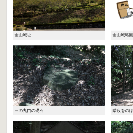
金山城址
金山城略
三の丸門の礎石
階段をの