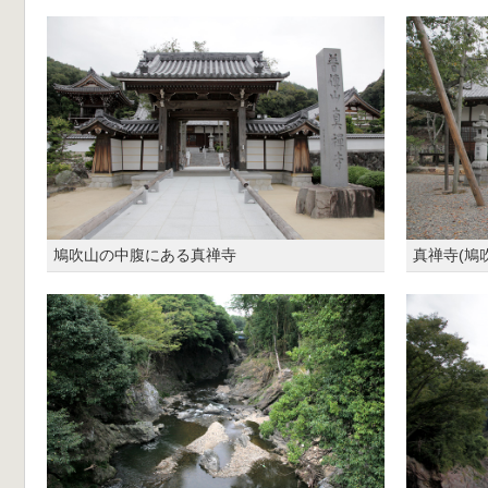
鳩吹山の中腹にある真禅寺
真禅寺(鳩