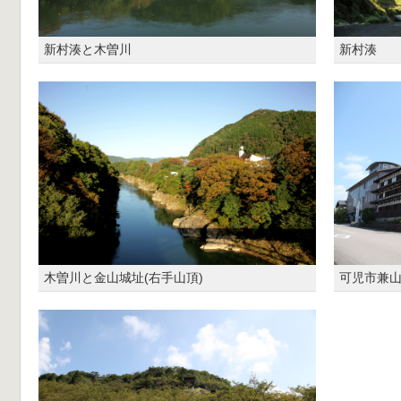
新村湊と木曽川
新村湊
木曽川と金山城址(右手山頂)
可児市兼