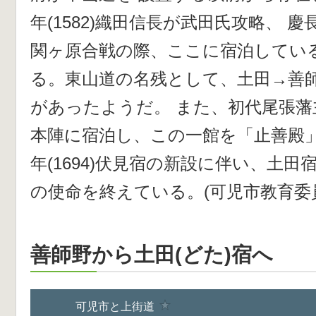
年(1582)織田信長が武田氏攻略、 慶長
関ヶ原合戦の際、ここに宿泊してい
る。東山道の名残として、土田→善
があったようだ。 また、初代尾張藩
本陣に宿泊し、この一館を「止善殿」
年(1694)伏見宿の新設に伴い、土田
の使命を終えている。(可児市教育委
善師野から土田(どた)宿へ