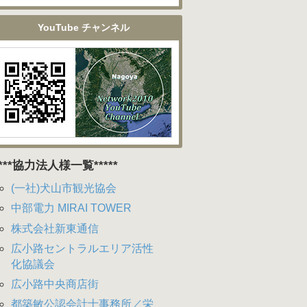
YouTube チャンネル
****協力法人様一覧*****
(一社)犬山市観光協会
中部電力 MIRAI TOWER
株式会社新東通信
広小路セントラルエリア活性
化協議会
広小路中央商店街
都築敏公認会計士事務所／栄