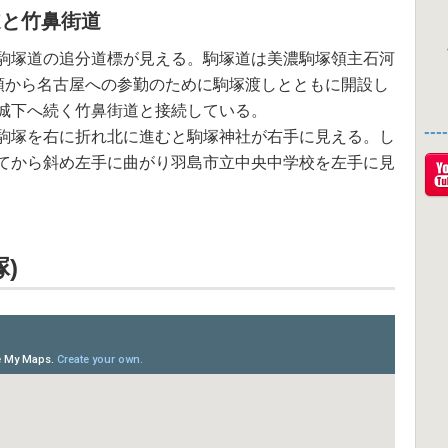
道と竹鼻街道
駒塚道の追分道標が見える。駒塚道は美濃駒塚領主石河
6)自領から名古屋への参勤のために駒塚渡しとともに開設し
城下へ続く竹鼻街道と接続している。
--
駒塚を右に折れ北に進むと駒塚神社が右手に見える。し
てから斜め左手に曲がり羽島市立中央中学校を左手に見
)