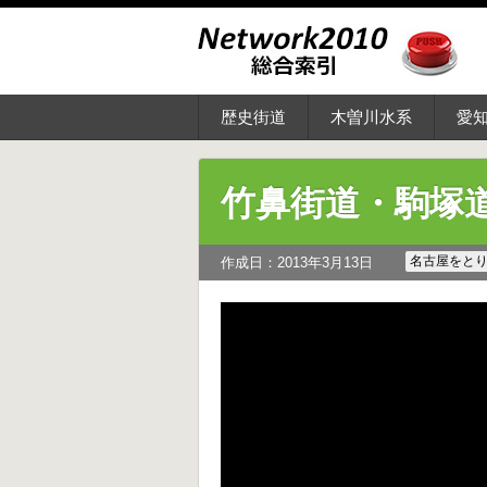
歴史街道
木曽川水系
愛
竹鼻街道・駒塚道
名古屋をと
作成日：2013年3月13日