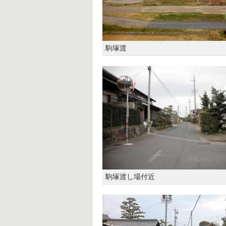
駒塚渡
駒塚渡し場付近