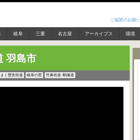
ご協賛のお願
知
岐阜
三重
名古屋
アーカイブス
環境
 羽島市
りまく歴史街道
岐阜の窓
竹鼻街道･駒塚道