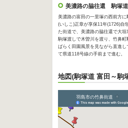
美濃路の脇往還 駒塚
美濃路の富田の一里塚の西前方に
(いしこ)正章が享保11年(172
た街道で、美濃路の脇往還で大垣
駒塚渡しで木曽川を渡り、竹鼻町
ばらく田園風景を見ながら直進し
て県道118号線の手前まで進む。
地図(駒塚道 富田～駒塚