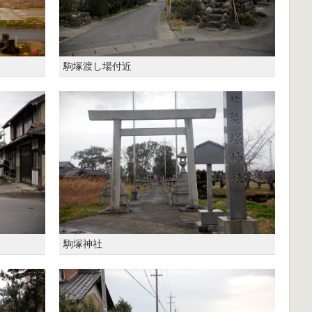
駒塚渡し場付近
駒塚神社