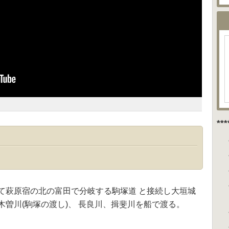
**
て萩原宿の北の富田で分岐する駒塚道 と接続し大垣城
曽川(駒塚の渡し)、 長良川、揖斐川を船で渡る。