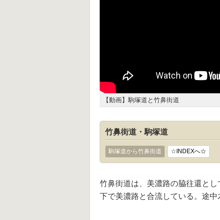
【動画】駒塚道と竹鼻街道
竹鼻街道・駒塚道
駒塚道から竹鼻街道
☆INDEXへ☆
竹鼻街道は、美濃路の脇往還とし
下で美濃路と合流している。途中木