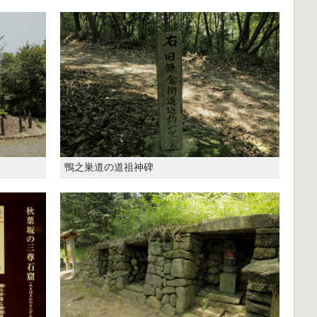
鴨之巣道の道祖神碑