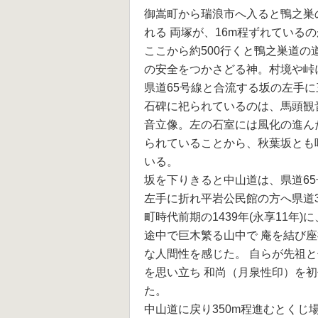
御嵩町から瑞浪市へ入ると鴨之巣
れる 両塚が、16m程ずれている
ここから約500行くと鴨之巣道の
の安全をつかさどる神。村境や峠
県道65号線と合流する坂の左手
石碑に祀られているのは、馬頭観音
音立像。左の石室には風化の進ん
られていることから、秋葉坂とも
いる。
坂を下りきると中山道は、県道6
左手に折れ平岩公民館の方へ県道3
町時代前期の1439年(永享11年
途中で巨木繁る山中で 庵を結び
な人間性を感じた。 自らが先祖
を思い立ち 和尚（月泉性印）を
た。
中山道に戻り350m程進むとくじ