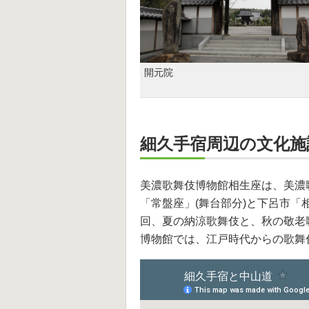
開元院
細久手宿周辺の文化施
美濃歌舞伎博物館相生座は、美濃
「常盤座」(舞台部分)と下呂市「
回、夏の納涼歌舞伎と、秋の敬老
博物館では、江戸時代からの歌舞