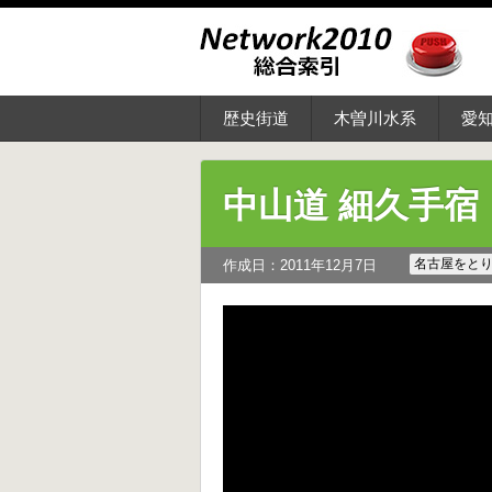
歴史街道
木曽川水系
愛
中山道 細久手宿
名古屋をと
作成日：2011年12月7日