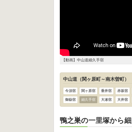
【動画】中山道細久手宿
中山道（関ヶ原町～南木曽町）
今須宿
関ヶ原宿
垂井宿
赤坂宿
御嶽宿
細久手宿
大湫宿
大井宿
鴨之巣の一里塚から細