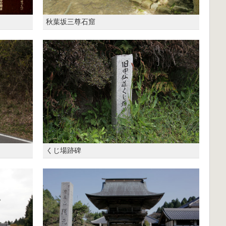
秋葉坂三尊石窟
くじ場跡碑