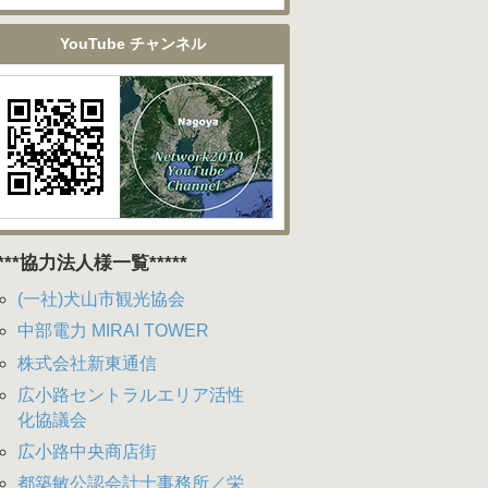
YouTube チャンネル
****協力法人様一覧*****
(一社)犬山市観光協会
中部電力 MIRAI TOWER
株式会社新東通信
広小路セントラルエリア活性
化協議会
広小路中央商店街
都築敏公認会計士事務所／栄