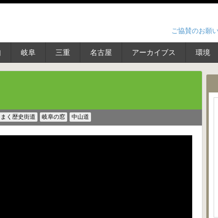
ご協賛のお願
知
岐阜
三重
名古屋
アーカイブス
環境
りまく歴史街道
岐阜の窓
中山道