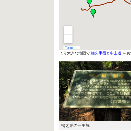
より大きな地図で
細久手宿と中山道
を表
鴨之巣の一里塚