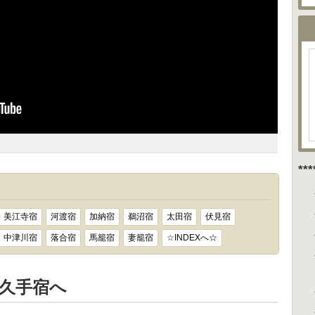
**
美江寺宿
河渡宿
加納宿
鵜沼宿
太田宿
伏見宿
中津川宿
落合宿
馬籠宿
妻籠宿
☆INDEXへ☆
久手宿へ