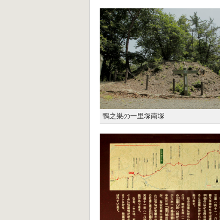
鴨之巣の一里塚南塚