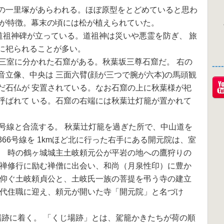
の一里塚があらわれる。ほぼ原型をとどめていると思わ
のが特徴。幕末の頃には松が植えられていた。
道祖神碑が立っている。道祖神は災いや悪霊を防ぎ、 旅
に祀られることが多い。
に三室に分かれた石窟がある。秋葉坂三尊石窟だ。 右の
--
立像、中央は 三面六臂(顔が三つで腕が六本)の馬頭観
だ石仏が 安置されている。なお石窟の上に秋葉様が祀
呼ばれて いる。石窟の右端には秋葉辻灯籠が置かれて
5号線と合流する。 秋葉辻灯籠を過ぎた所で、中山道を
66号線を 1kmほど北に行った右手にある開元院は、室
)に、 時の鶴ヶ城城主土岐頼元公が平岩の地への鷹狩りの
座禅修行に励む禅僧に出会い、和尚（月泉性印）に豊か
と仰ぐ土岐頼貞公と、土岐氏一族の菩提を弔う寺の建立
初代住職に迎え、頼元が開いた寺「開元院」と名づけ
場跡に着く。 「くじ場跡」とは、駕籠かきたちが荷の順