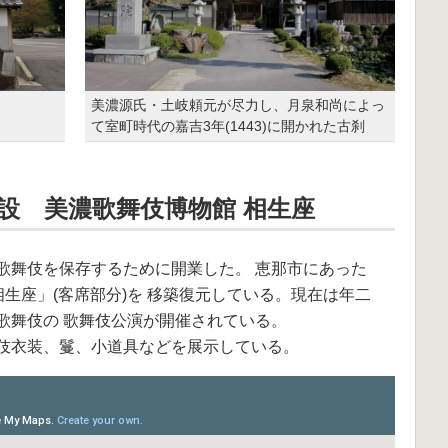
美濃源氏・土岐頼元が尽力し、月泉和尚によっ
て室町時代の嘉吉3年(1443)に開かれた古刹
設 美濃歌舞伎博物館 相生座
歌舞伎を保存するために開業した。 恵那市にあった
相生座」(客席部分)を 移築復元している。現在は年二
歌舞伎の 歌舞伎公演が開催されている。
伎衣装、鬘、小道具などを展示している。