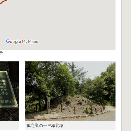
示
鴨之巣の一里塚北塚