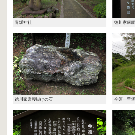
青坂神社
徳川家康
徳川家康腰掛けの石
今須一里