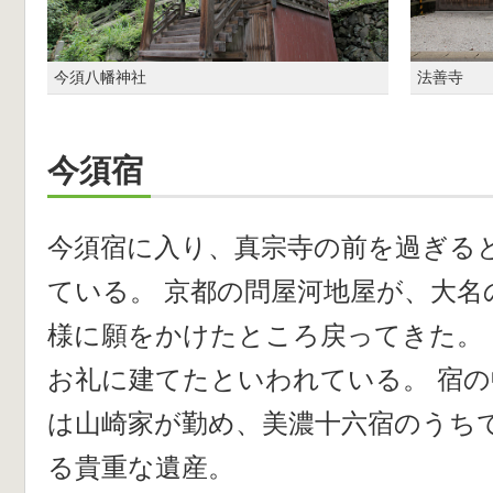
今須八幡神社
法善寺
今須宿
今須宿に入り、真宗寺の前を過ぎる
ている。 京都の問屋河地屋が、大名
様に願をかけたところ戻ってきた。
お礼に建てたといわれている。 宿
は山崎家が勤め、美濃十六宿のうち
る貴重な遺産。