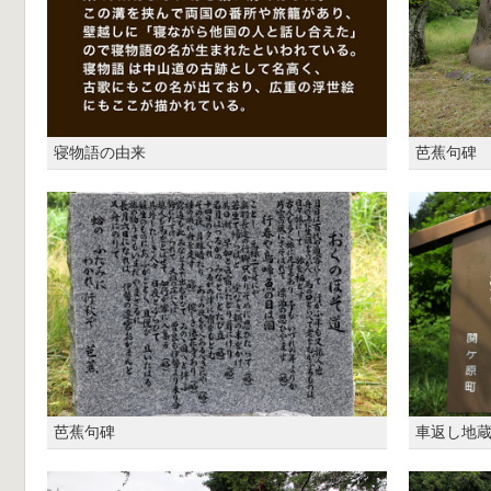
寝物語の由来
芭蕉句碑
芭蕉句碑
車返し地