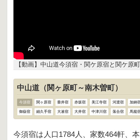
【動画】中山道今須宿・関ケ原宿と関ケ原
中山道（関ヶ原町～南木曽町）
今須宿
関ヶ原宿
垂井宿
赤坂宿
美江寺宿
河渡宿
加納
御嶽宿
細久手宿
大湫宿
大井宿
中津川宿
落合宿
馬籠
今須宿は人口1784人、家数464軒、