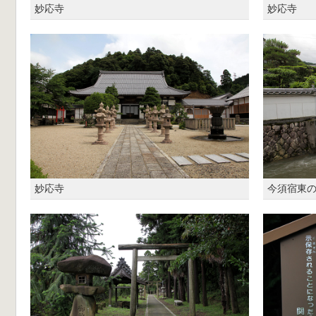
妙応寺
妙応寺
妙応寺
今須宿東