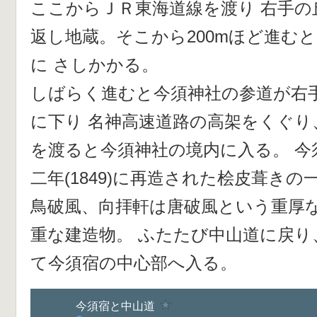
ここからＪＲ東海道線を渡り 右手
返し地蔵。そこから200mほど進む
に さしかかる。
しばらく進むと今須神社の参道が右
に下り 名神高速道路の高架をくぐり
を渡ると今須神社の境内に入る。 今
二年(1849)に再造された桧皮葺きの
鳥破風、向拝軒は唐破風という重厚
重な建造物。 ふたたび中山道に戻り
て今須宿の中心部へ入る。