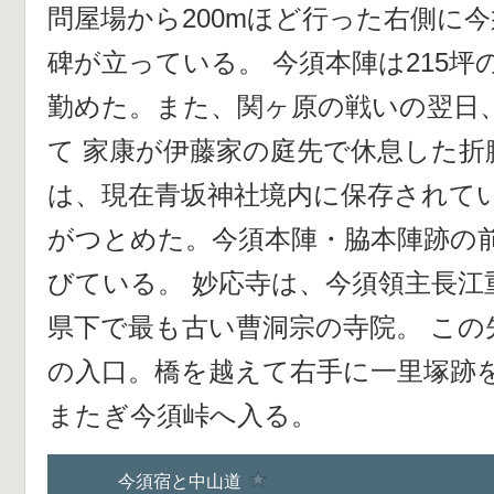
問屋場から200mほど行った右側に
碑が立っている。 今須本陣は215
勤めた。また、関ヶ原の戦いの翌日
て 家康が伊藤家の庭先で休息した折
は、現在青坂神社境内に保存されてい
がつとめた。今須本陣・脇本陣跡の
びている。 妙応寺は、今須領主長江
県下で最も古い曹洞宗の寺院。 この
の入口。橋を越えて右手に一里塚跡を
またぎ今須峠へ入る。