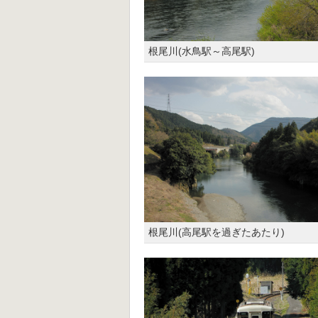
根尾川(水鳥駅～高尾駅)
根尾川(高尾駅を過ぎたあたり)