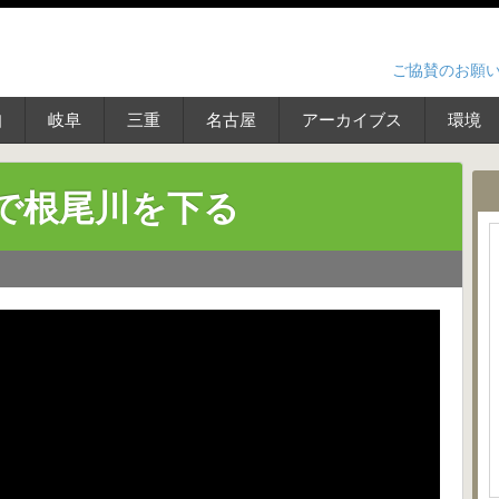
ご協賛のお願
知
岐阜
三重
名古屋
アーカイブス
環境
道で根尾川を下る