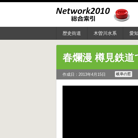
歴史街道
木曽川水系
愛
春爛漫 樽見鉄
岐阜の窓
作成日：2013年4月15日