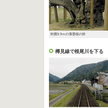
幹囲9.9ｍの薄墨桜の幹
樽見線で根尾川を下る