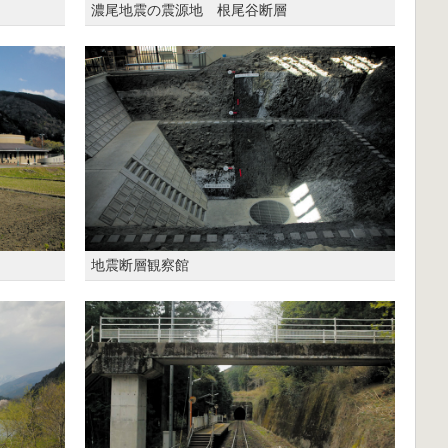
濃尾地震の震源地 根尾谷断層
地震断層観察館