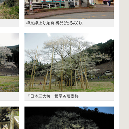
樽見線上り始発 樽見(たるみ)駅
「日本三大桜」根尾谷薄墨桜