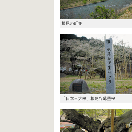
根尾の町並
「日本三大桜」根尾谷薄墨桜