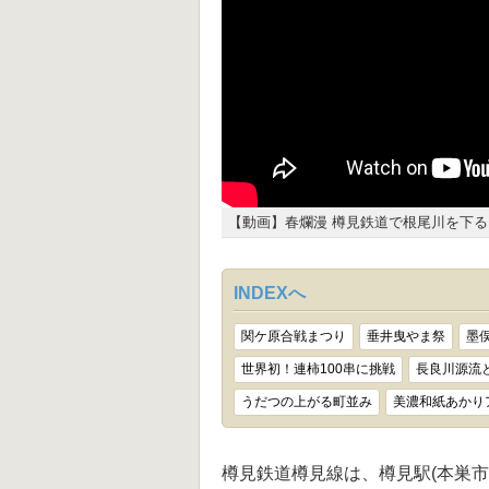
【動画】春爛漫 樽見鉄道で根尾川を下る
INDEXへ
関ケ原合戦まつり
垂井曳やま祭
墨
世界初！連柿100串に挑戦
長良川源流
うだつの上がる町並み
美濃和紙あかり
樽見鉄道樽見線は、樽見駅(本巣市)