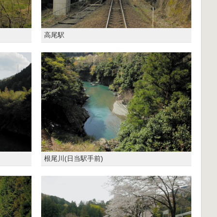
高尾駅
根尾川(日当駅手前)