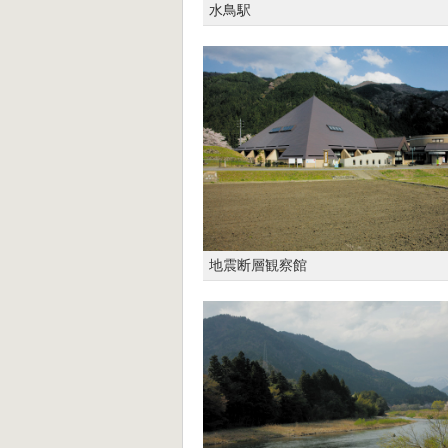
水鳥駅
地震断層観察館