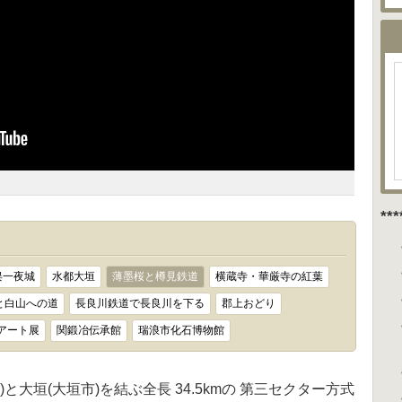
**
俣一夜城
水都大垣
薄墨桜と樽見鉄道
横蔵寺・華厳寺の紅葉
と白山への道
長良川鉄道で長良川を下る
郡上おどり
アート展
関鍛冶伝承館
瑞浪市化石博物館
と大垣(大垣市)を結ぶ全長 34.5kmの 第三セクター方式