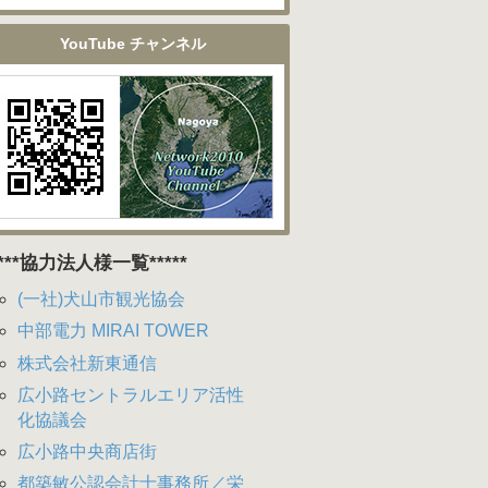
YouTube チャンネル
****協力法人様一覧*****
(一社)犬山市観光協会
中部電力 MIRAI TOWER
株式会社新東通信
広小路セントラルエリア活性
化協議会
広小路中央商店街
都築敏公認会計士事務所／栄