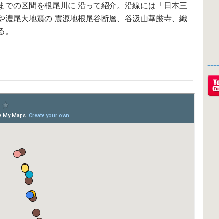
までの区間を根尾川に 沿って紹介。沿線には「日本三
や濃尾大地震の 震源地根尾谷断層、谷汲山華厳寺、織
る。
--