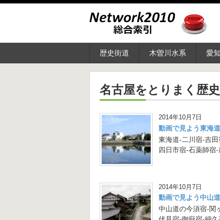
歴史街道
木曽川水系
愛
名古屋をとりまく歴史
2014年10月7日
動画で見よう東海道
東海道-二川宿-吉田
四日市宿-石薬師宿
2014年10月7日
動画で見よう中山道
中山道の今須宿-関ヶ
伏見宿-御嶽宿-細久