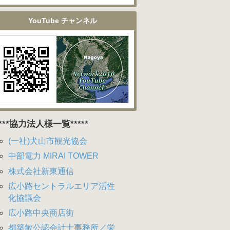
YouTube チャンネル
****協力法人様一覧*****
(一社)犬山市観光協会
中部電力 MIRAI TOWER
株式会社新東通信
広小路セントラルエリア活性
化協議会
広小路中央商店街
都築敏公認会計士事務所／栄