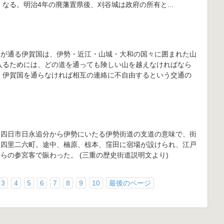
 なる。明治4年の廃藩置県後、刈谷城は政府の所有と...
道が通る伊賀国は、伊勢・近江・山城・大和の国々に囲まれた山
入るためには、どの道を通っても険しい山を越えなければなら
 伊賀国を通らなければ相互の連絡に不自由するという交通の
、四日市日永追分から伊勢にいたる伊勢街道の支道の意味で、街
そ四里二六町。途中、楠原、椋本、窪田に宿場が設けられ、江戸
らの参宮客で賑わった。 (三重の歴史街道説明文より)
3
4
5
6
7
8
9
10
最後のページ