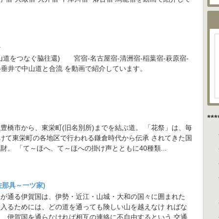
路
山道をつなぐ脇往還) 宮宿-名古屋宿-清洲宿-稲葉宿-萩原宿-
宿-垂井で中山道と合流 を動画で紹介しています。
**
豊橋市から、東栄町(旧名別所)までを結ぶ道。 「花祭」は、毎
かけて東栄町の各地区で行われる鎌倉時代から伝承 されてきた国
財。 「て～ほへ、て～ほへの掛け声とともに40種類...
佐那具～一ツ家)
道が通る伊賀国は、伊勢・近江・山城・大和の国々に囲まれた
入るためには、どの道を通っても険しい山を越えなけ ればな
、伊賀国を通らなければ相互の連絡に不自由するという 交通