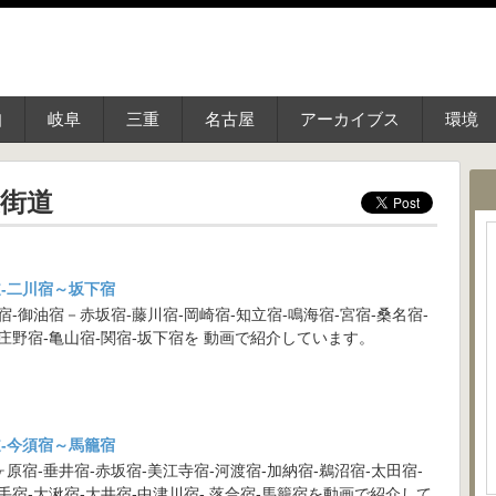
知
岐阜
三重
名古屋
アーカイブス
環境
街道
-二川宿～坂下宿
宿-御油宿－赤坂宿-藤川宿-岡崎宿-知立宿-鳴海宿-宮宿-桑名宿-
-庄野宿-亀山宿-関宿-坂下宿を 動画で紹介しています。
-今須宿～馬籠宿
原宿-垂井宿-赤坂宿-美江寺宿-河渡宿-加納宿-鵜沼宿-太田宿-
手宿-大湫宿-大井宿-中津川宿- 落合宿-馬籠宿を動画で紹介して