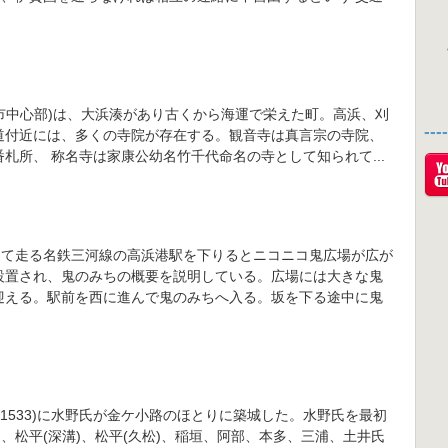
市中心部)は、大浜湊があり古くから海運で栄えた町。高浜、刈
--
道付近には、多くの寺院が存在する。観音寺は真言宗の寺院、
番札所、 称名寺は家康公幼名竹千代命名の寺として知られて...
って走る名鉄三河線の高浜港駅を下りるとニコニコ鬼広場が広が
設置され、鬼のみちの概要を説明している。広場には大きな鬼
迎える。駅前を西に進んで鬼のみちへ入る。坂を下る途中に鬼
(1533)に水野氏が金ケ小路のほとりに築城した。水野氏を最初
)、松平(深溝)、松平(久松)、稲垣、阿部、本多、三浦、土井氏