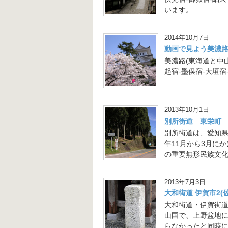
います。
2014年10月7日
動画で見よう美濃
美濃路(東海道と中
起宿-墨俣宿-大垣
2013年10月1日
別所街道 東栄町
別所街道は、愛知県
年11月から3月に
の重要無形民族文化
2013年7月3日
大和街道 伊賀市2(
大和街道・伊賀街
山国で、上野盆地に
らなかったと同時に