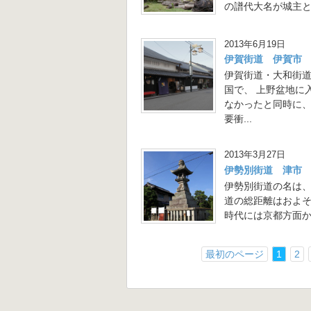
の譜代大名が城主と
2013年6月19日
伊賀街道 伊賀市
伊賀街道・大和街
国で、 上野盆地に
なかったと同時に、
要衝...
2013年3月27日
伊勢別街道 津市
伊勢別街道の名は
道の総距離はおよ
時代には京都方面か
最初のページ
1
2