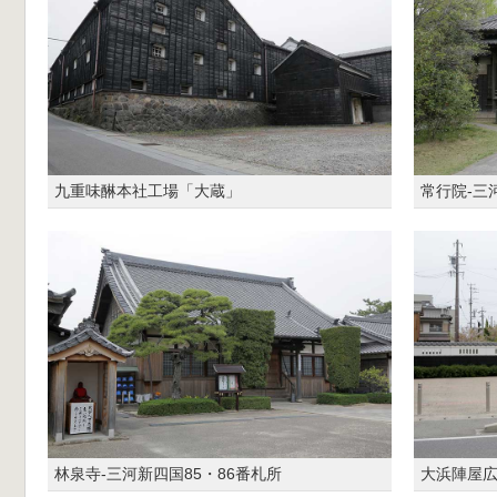
九重味醂本社工場「大蔵」
常行院-三
林泉寺-三河新四国85・86番札所
大浜陣屋広