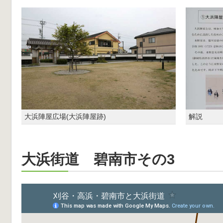
大浜陣屋広場(大浜陣屋跡)
解説
大浜街道 碧南市その3