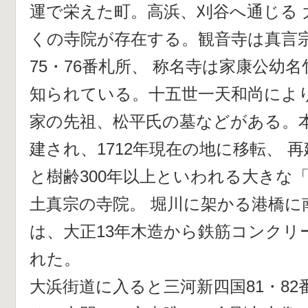
運で栄えた町。高浜、刈谷へ通じる 
くの寺院が存在する。観音寺は真言
75・76番札所、 称名寺は家康公幼
知られている。十五世一天和尚により
家の先祖、松平氏の墓などがある。本
建され、1712年現在の地に移転、 
と樹齢300年以上といわれる大きな
土真宗の寺院。 堀川に架かる港橋に
は、大正13年木造から鉄筋コンクリ
れた。
大浜街道に入ると三河新四国81・8