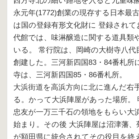
西方寺北の細い路地を入ると九重味醂
永元年(1772)創業の現存する日本
は国の登録有形文化財に 登録されて
代館では、味淋醸造に関する道具類
いる。 常行院は、岡崎の大樹寺八代
創建した。三河新四国83・84番札所
寺は、三河新四国85・86番札所。
大浜街道を高浜方向に北に進んだ右
る。かって大浜陣屋があった場所。 明和
忠友が一万三千石の領地をもらい大
始まり。その後 大浜陣屋は沼津藩、
が額田県に統合されてその役目を終