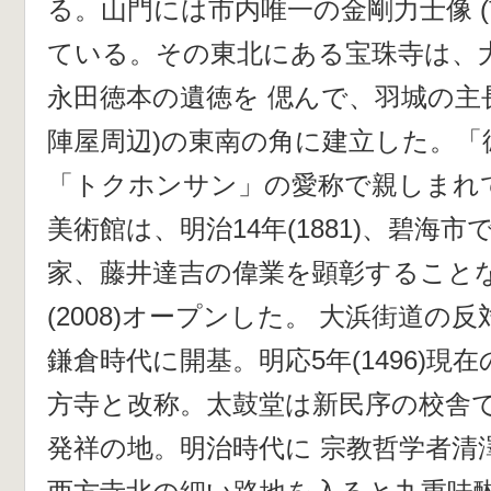
る。山門には市内唯一の金剛力士像 (
ている。その東北にある宝珠寺は、
永田徳本の遺徳を 偲んで、羽城の主
陣屋周辺)の東南の角に建立した。「
「トクホンサン」の愛称で親しまれ
美術館は、明治14年(1881)、碧海
家、藤井達吉の偉業を顕彰することな
(2008)オープンした。 大浜街道の
鎌倉時代に開基。明応5年(1496)現
方寺と改称。太鼓堂は新民序の校舎
発祥の地。明治時代に 宗教哲学者清