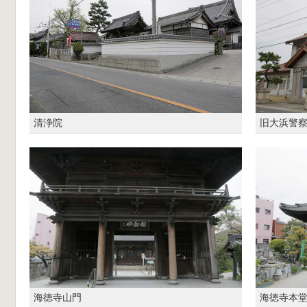
清浄院
旧大浜警
海徳寺山門
海徳寺本