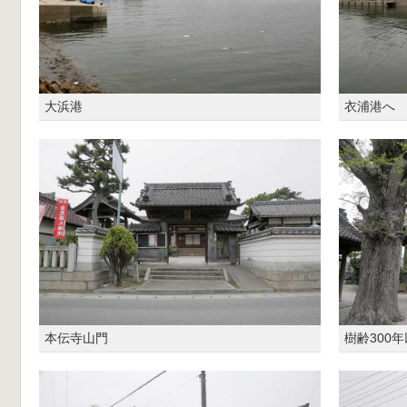
大浜港
衣浦港へ
本伝寺山門
樹齢300