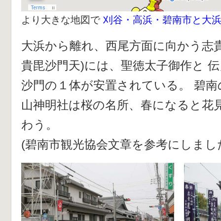
より大きな地図で
刈谷・高浜・碧南市と大
大浜から離れ、西尾方面に向かう志貴
貴毘沙門天)には、聖徳太子御作と 
沙門の１体が安置されている。 碧南
山神明社は桜の名所、春になると花
わう。
(碧南市観光協会文章を参考にしまし