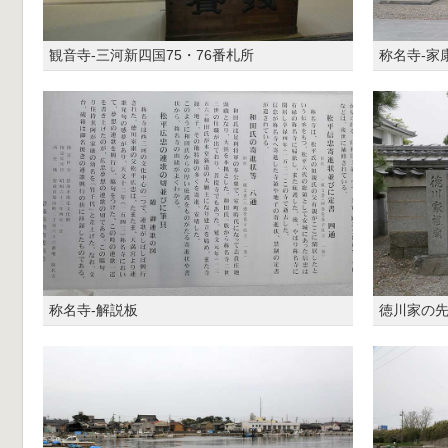
観音寺-三河新四国75・76番札所
称名寺-家
称名寺-解説板
徳川家の