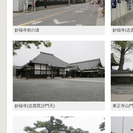
妙福寺前の道
妙福寺(志
妙福寺(志貴毘沙門天)
東正寺山