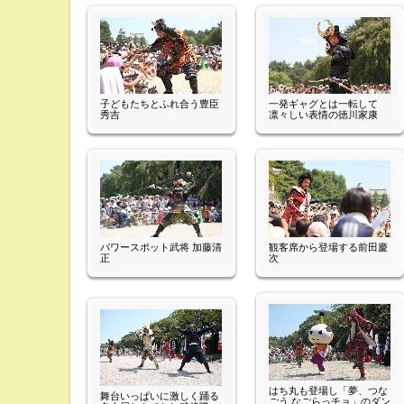
子どもたちとふれ合う豊臣
一発ギャグとは一転して
秀吉
凛々しい表情の徳川家康
パワースポット武将 加藤清
観客席から登場する前田慶
正
次
はち丸も登場し「夢、つな
舞台いっぱいに激しく踊る
ごう なごらっチョ」のダン