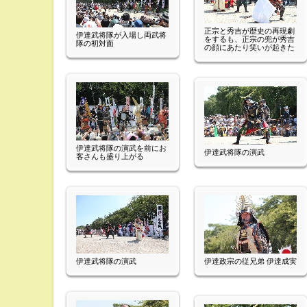
正宗と秀吉が歴史の再現劇
伊達武将隊が入場し両武将
をするも、正宗の兜が秀吉
隊の初対面
の顔にあたり笑いが起きた
伊達武将隊の演武を前にお
伊達武将隊の演武
客さんも盛り上がる
伊達武将隊の演武
伊達政宗の従兄弟 伊達成実