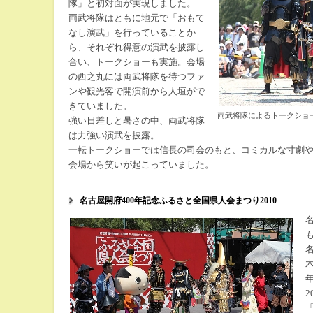
隊」と初対面が実現しました。
両武将隊はともに地元で「おもて
なし演武」を行っていることか
ら、それぞれ得意の演武を披露し
合い、トークショーも実施。会場
の西之丸には両武将隊を待つファ
ンや観光客で開演前から人垣がで
きていました。
両武将隊によるトークショ
強い日差しと暑さの中、両武将隊
は力強い演武を披露。
一転トークショーでは信長の司会のもと、コミカルな寸劇
会場から笑いが起こっていました。
名古屋開府400年記念ふるさと全国県人会まつり2010
木
2