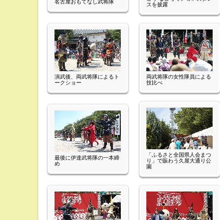
名古屋おもてなし武将隊
スを披露
演武後、両武将隊によるト
両武将隊の女性隊員による
ークショー
技比べ
「ふるさと全国県人会まつ
最後に伊達武将隊の一本締
り」で賑わう久屋大通り公
め
園