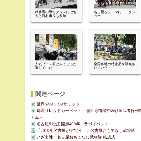
武将隊の甲冑ダンスにはち
名古屋をテーマにトークシ
丸と河村市長も参加
ョー
人気ブース前は人でごった
全国各地の特産品が販売さ
返していた
れていた
関連ページ
世界SAMURAIサミット
錦通りレッドカーペット ～徳川宗春道中&戦国武者行列
アム～
名古屋&松江 開府400年コラボイベント
「2010年名古屋がアツイ！」名古屋おもてなし武将隊
いざ出陣！名古屋おもてなし武将隊 結成式