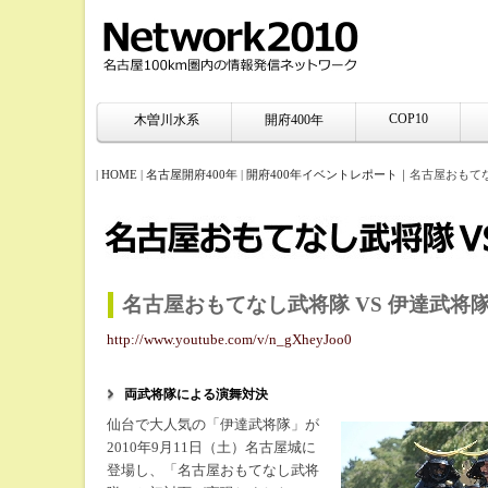
COP10
木曽川水系
開府400年
|
HOME
|
名古屋開府400年
|
開府400年イベントレポート
｜名古屋おもてな
名古屋おもてなし武将隊 VS 伊達武将
http://www.youtube.com/v/n_gXheyJoo0
両武将隊による演舞対決
仙台で大人気の「伊達武将隊」が
2010年9月11日（土）名古屋城に
登場し、「名古屋おもてなし武将