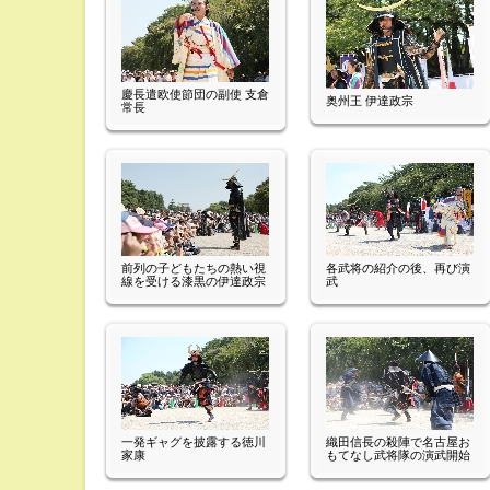
慶長遣欧使節団の副使 支倉
奥州王 伊達政宗
常長
前列の子どもたちの熱い視
各武将の紹介の後、再び演
線を受ける漆黒の伊達政宗
武
一発ギャグを披露する徳川
織田信長の殺陣で名古屋お
家康
もてなし武将隊の演武開始