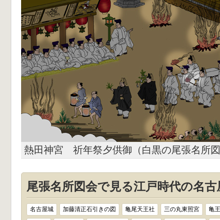
熱田神宮 祈年祭夕供御（白黒の尾張名所
尾張名所図会で見る江戸時代の名古屋
名古屋城
加藤清正石引きの図
亀尾天王社
三の丸東照宮
亀