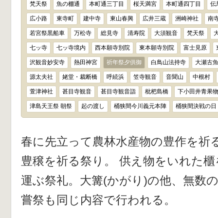
梵天祭
魚の棚通
本町通三丁目
桜天満宮
本町通四丁目
伝
広小路
東寺町
建中寺
東山春興
広井三蔵
洲崎神社
南
若宮祭黒船車
万松寺
総見寺
清寿院
大須観音
梵天祭
七ッ寺
七ッ寺境内
西本願寺別院
東本願寺別院
富士見原
沢観音妙安寺
熱田神宮
祈年祭夕供御
白鳥山法持寺
大瀬古
源太夫社
姥堂・裁断橋
呼続浜
笠寺観音
音聞山
中根村
萱津神社
甚目寺観音
甚目寺観音詣
枇杷島橋
下小田井青果
津島天王祭 朝祭
起の渡し
桶狭間今川義元本陣
桶狭間決戦の日
春に先立って農林水産物の豊作を祈
豊穣を祈る祭り。 供え物をいれた櫃
運ぶ祭礼。大篝(かがり)の他、無数
嘗祭も同じ内容で行われる。