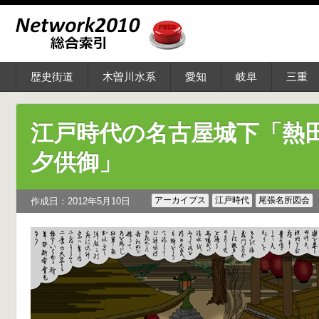
歴史街道
木曽川水系
愛知
岐阜
三重
江戸時代の名古屋城下「熱
夕供御」
アーカイブス
江戸時代
尾張名所図会
作成日：2012年5月10日