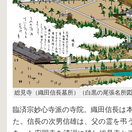
総見寺（織田信長墓所）（白黒の尾張名所
臨済宗妙心寺派の寺院。織田信長は
た。信長の次男信雄は、父の霊を弔