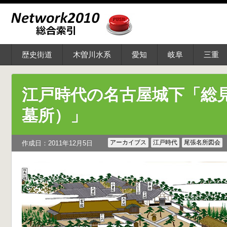
歴史街道
木曽川水系
愛知
岐阜
三重
江戸時代の名古屋城下「総
墓所）」
アーカイブス
江戸時代
尾張名所図会
作成日：2011年12月5日