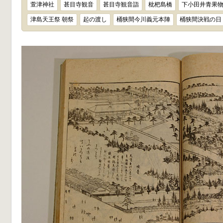
萱津神社
甚目寺観音
甚目寺観音詣
枇杷島橋
下小田井青果
津島天王祭 朝祭
起の渡し
桶狭間今川義元本陣
桶狭間決戦の日