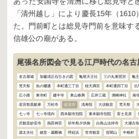
あった安国寺を清洲に移し総見寺と
「清州越し」により慶長15年（161
た。門前町とは総見寺門前を意味す
信雄公の廟がある。
尾張名所図会で見る江戸時代の名古屋
名古屋城
加藤清正石引きの図
亀尾天王社
三の丸東照宮
亀
梵天祭
魚の棚通
本町通三丁目
桜天満宮
本町通四丁目
伝
広小路
東寺町
建中寺
東山春興
広井三蔵
洲崎神社
南
若宮祭黒船車
万松寺
総見寺
清寿院
大須観音
梵天祭
七ッ寺
七ッ寺境内
西本願寺別院
東本願寺別院
富士見原
沢観音妙安寺
熱田神宮
祈年祭夕供御
白鳥山法持寺
大瀬古
源太夫社
姥堂・裁断橋
呼続浜
笠寺観音
音聞山
中根村