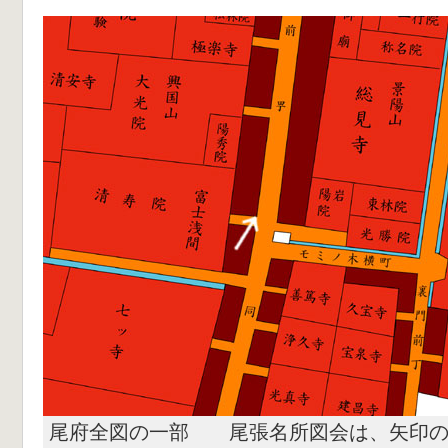
尾府全図の一部 尾張名所図会は、矢印の