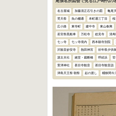
尾張名所図会で見る江戸時代の名
名古屋城
加藤清正石引きの図
亀尾
梵天祭
魚の棚通
本町通三丁目
桜
広小路
東寺町
建中寺
東山春興
若宮祭黒船車
万松寺
総見寺
清寿
七ッ寺
七ッ寺境内
西本願寺別院
沢観音妙安寺
熱田神宮
祈年祭夕供
源太夫社
姥堂・裁断橋
呼続浜
笠
萱津神社
甚目寺観音
甚目寺観音詣
津島天王祭 朝祭
起の渡し
桶狭間今