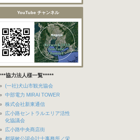
YouTube チャンネル
****協力法人様一覧*****
(一社)犬山市観光協会
中部電力 MIRAI TOWER
株式会社新東通信
広小路セントラルエリア活性
化協議会
広小路中央商店街
都築敏公認会計士事務所／栄