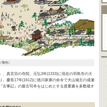
**
ジ着色）
、真言宗の寺院。元弘3年(1333)に現在の羽島市の大
。慶長17年(1612)に徳川家康の命令で犬山城主の成瀬
『古事記』の最古写本をはじめとする貴重書を多数蔵す