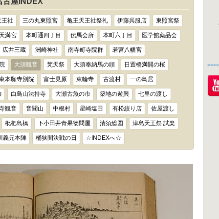
古屋INDEX
天王社
三の丸東照宮
亀王天王社祭礼
伊藤呉服店
東照宮祭
天満宮
本町通四丁目
伝馬会所
本町六丁目
医学館薬品会
広井三蔵
洲崎神社
南寺町寺院群
若宮八幡宮
--
院
大須観音
梵天祭
大須奉納馬の頭
日置橋満開の桜
東本願寺別院
富士見原
東輪寺
古渡村
一の鳥居
御
白鳥山法持寺
大瀬古魚の市
築地の遊興
七里の渡し
寺観音
音聞山
中根村
星崎塩田
有松絞り店
佐屋渡し
枇杷島橋
下小田井青果物問屋
清須総図
津島天王祭 試楽
川義元本陣
桶狭間決戦の日
☆INDEXへ☆