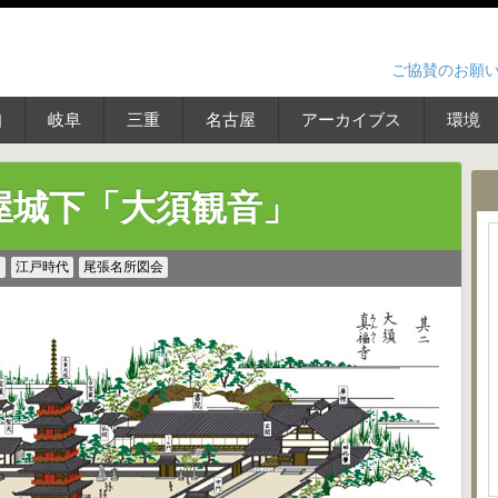
ご協賛のお願
知
岐阜
三重
名古屋
アーカイブス
環境
屋城下「大須観音」
ス
江戸時代
尾張名所図会