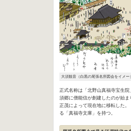
大須観音（白黒の尾張名所図会をイメー
正式名称は「北野山真福寺宝生院」
須郷に僧能信が創建したのが始まり
正茂によって現在地に移転した。
る「真福寺文庫」を持つ。