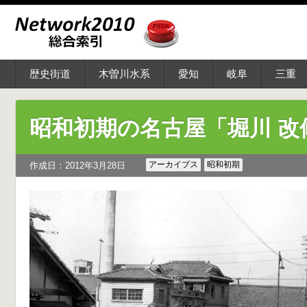
歴史街道
木曽川水系
愛知
岐阜
三重
昭和初期の名古屋「堀川 改
アーカイブス
昭和初期
作成日：2012年3月28日