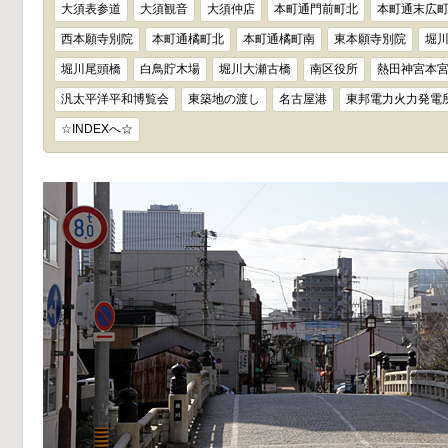
大須表参道
大須観音
大須仲店
本町通門前町北
本町通末広
西本願寺別院
本町通橘町北
本町通橘町南
東本願寺別院
堀
堀川尾頭橋
白鳥貯木場
堀川大瀬古橋
南区役所
熱田神宮本
汎太平洋平和博覧会
東築地の渡し
名古屋港
東邦電力火力発電
☆INDEXへ☆