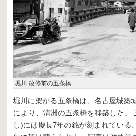
堀川 改修前の五条橋
堀川に架かる五条橋は、名古屋城築
により、清洲の五条橋を移築した。 
し)には慶長7年の銘が刻まれている。