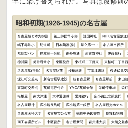
年に架け替えられた。写真は改修前
昭和初期(1926-1945)の名古屋
名古屋城と本丸御殿
第三師団司令部
護国神社
NHK名古屋放送
幅下尋常小
明道町
日本陶器(株)
県立第一中
名古屋市役所
敷島製パン
県立第一師範
南外堀通
那古野神社
伊藤銀行
徳川園
筒井尋常小
東区役所
東桜町二丁目東
東桜町二丁目
名古屋駅(笹島)
名古屋駅前
桜橋建設
市電江川線
桜通伏見交
泥江町交差点
新名古屋駅建設
新名古屋駅
名古屋駅前
東山
東新町交差点
瓦町電停付近
YMCA瓦町会館
栄町停車場
栄町
松坂屋
南大津通
大津通俯瞰
愛知銀行
広小路記念凱旋門
名古屋銀行
広小路長島町
広小路第一銀行
名古屋観光ホテル
名古屋医科大学
名古屋市公会堂
鶴舞中央図書館
鶴舞動物園
商工会議所ビル
中区役所
名古屋新聞
岩井通大須
大須交差