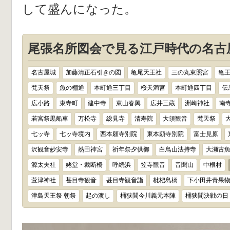
して盛んになった。
尾張名所図会で見る江戸時代の名古屋
名古屋城
加藤清正石引きの図
亀尾天王社
三の丸東照宮
亀
梵天祭
魚の棚通
本町通三丁目
桜天満宮
本町通四丁目
伝
広小路
東寺町
建中寺
東山春興
広井三蔵
洲崎神社
南
若宮祭黒船車
万松寺
総見寺
清寿院
大須観音
梵天祭
七ッ寺
七ッ寺境内
西本願寺別院
東本願寺別院
富士見原
沢観音妙安寺
熱田神宮
祈年祭夕供御
白鳥山法持寺
大瀬古
源太夫社
姥堂・裁断橋
呼続浜
笠寺観音
音聞山
中根村
萱津神社
甚目寺観音
甚目寺観音詣
枇杷島橋
下小田井青果
津島天王祭 朝祭
起の渡し
桶狭間今川義元本陣
桶狭間決戦の日