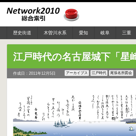
歴史街道
木曽川水系
愛知
岐阜
三重
江戸時代の名古屋城下「星
アーカイブス
江戸時代
尾張名所図会
作成日：2011年12月5日