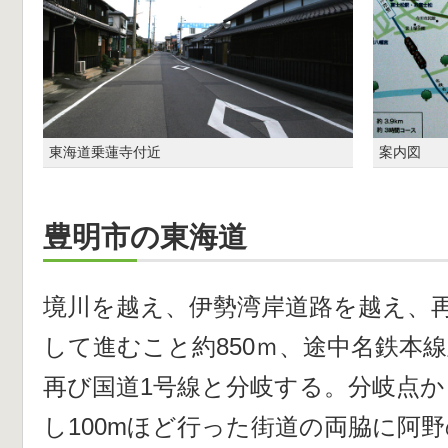
東海道乗蓮寺付近
案内図
豊明市の東海道
境川を越え、伊勢湾岸道路を越え、再
して進むこと約850ｍ、途中名鉄本
再び国道1号線と分岐する。分岐点か
し100mほど行った街道の両脇に阿