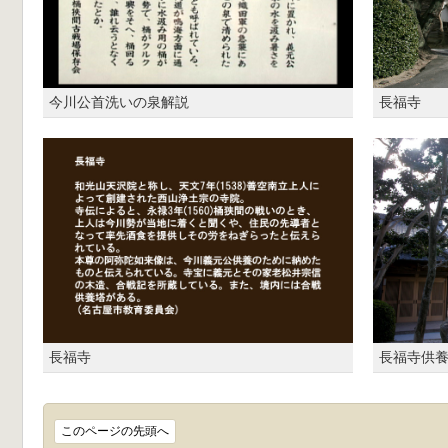
今川公首洗いの泉解説
長福寺
長福寺
長福寺供
このページの先頭へ