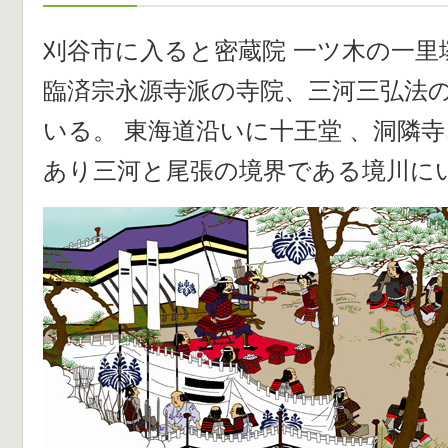
刈谷市に入ると密蔵院 一ツ木の一里
臨済宗永源寺派の寺院、三河三弘法の
いる。 東海道沿いに十王堂 、洞隣
あり三河と尾張の境界である境川に