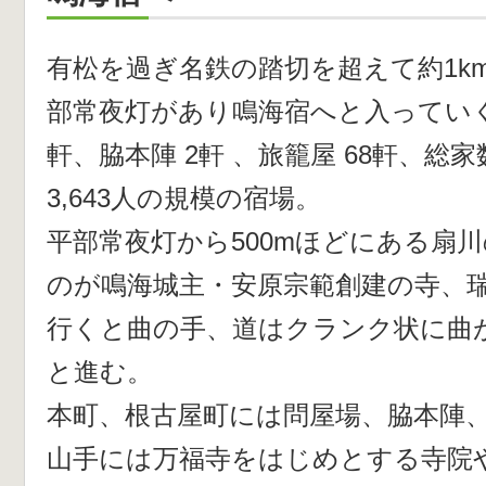
有松を過ぎ名鉄の踏切を超えて約1k
部常夜灯があり鳴海宿へと入っていく
軒、脇本陣 2軒 、旅籠屋 68軒、総家
3,643人の規模の宿場。
平部常夜灯から500mほどにある扇
のが鳴海城主・安原宗範創建の寺、瑞泉
行くと曲の手、道はクランク状に曲
と進む。
本町、根古屋町には問屋場、脇本陣
山手には万福寺をはじめとする寺院や