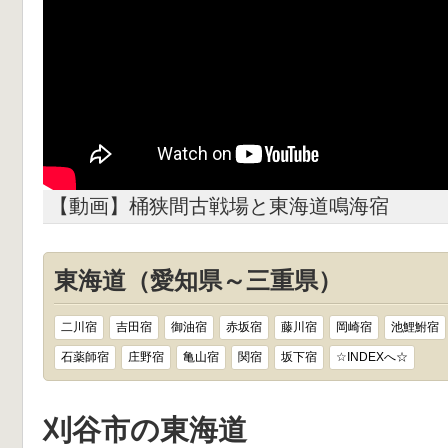
【動画】桶狭間古戦場と東海道鳴海宿
東海道（愛知県～三重県）
二川宿
吉田宿
御油宿
赤坂宿
藤川宿
岡崎宿
池鯉鮒宿
石薬師宿
庄野宿
亀山宿
関宿
坂下宿
☆INDEXへ☆
刈谷市の東海道