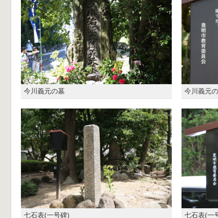
今川義元の墓
今川義元
七石表(一号碑)
七石表(一