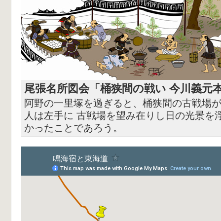
尾張名所図会「桶狭間の戦い 今川義元本
阿野の一里塚を過ぎると、桶狭間の古戦場
人は左手に 古戦場を望み在りし日の光景を
かったことであろう。