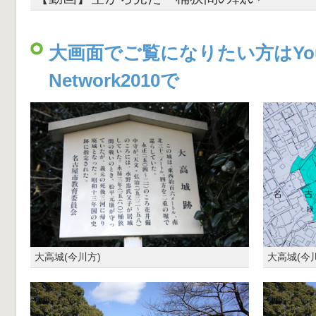
大画面でご覧になりたい方はYou
Network2010で
大高城(今川方)
大高城(今