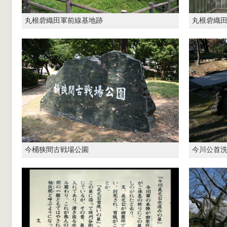
丸根砦織田軍前線基地跡
丸根砦織
今桶狭間古戦場公園
今川公首