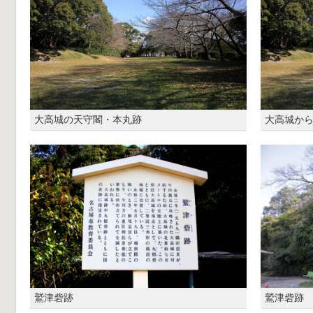
大高城の天守閣・本丸跡
大高城か
鷲津砦跡
鷲津砦跡