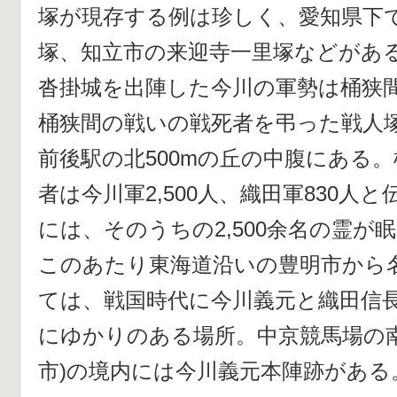
塚が現存する例は珍しく、愛知県下
塚、知立市の来迎寺一里塚などがあ
沓掛城を出陣した今川の軍勢は桶狭
桶狭間の戦いの戦死者を弔った戦人
前後駅の北500mの丘の中腹にある
者は今川軍2,500人、織田軍830人
には、そのうちの2,500余名の霊が
このあたり東海道沿いの豊明市から
ては、戦国時代に今川義元と織田信
にゆかりのある場所。中京競馬場の南
市)の境内には今川義元本陣跡がある