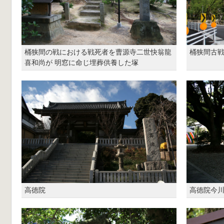
桶狭間の戦における戦死者を曹源寺二世快翁龍
桶狭間古
喜和尚が 明窓に命じ埋葬供養した塚
高徳院
高徳院今