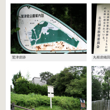
鷲津砦跡
丸根砦織