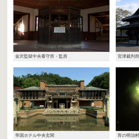
金沢監獄中央看守所・監房
宮津裁判
帝国ホテル中央玄関
宵の明治