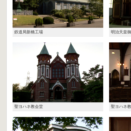
鉄道局新橋工場
明治天皇
聖ヨハネ教会堂
聖ヨハネ