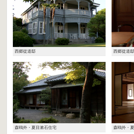
西郷從道邸
西郷從道
森鴎外・夏目漱石住宅
森鴎外・