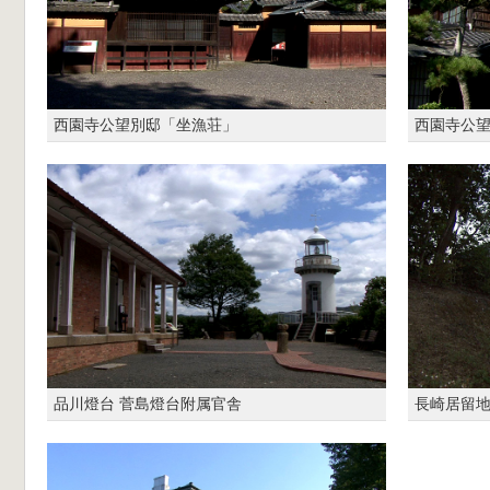
西園寺公望別邸「坐漁荘」
西園寺公
品川燈台 菅島燈台附属官舎
長崎居留