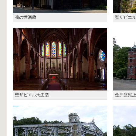
菊の世酒蔵
聖ザビエ
聖ザビエル天主堂
金沢監獄