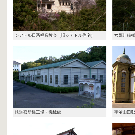
シアトル日系福音教会（旧シアトル住宅）
六郷川鉄
鉄道寮新橋工場・機械館
宇治山田