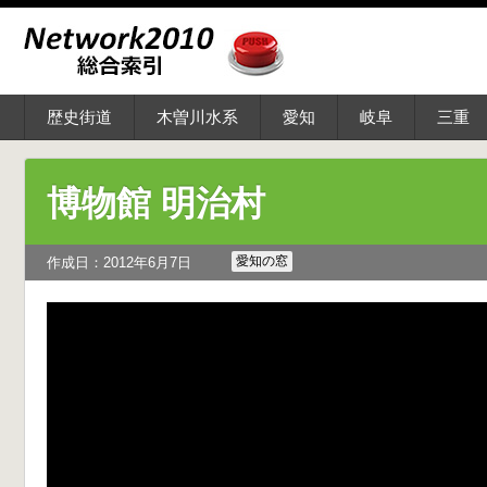
歴史街道
木曽川水系
愛知
岐阜
三重
博物館 明治村
愛知の窓
作成日：2012年6月7日