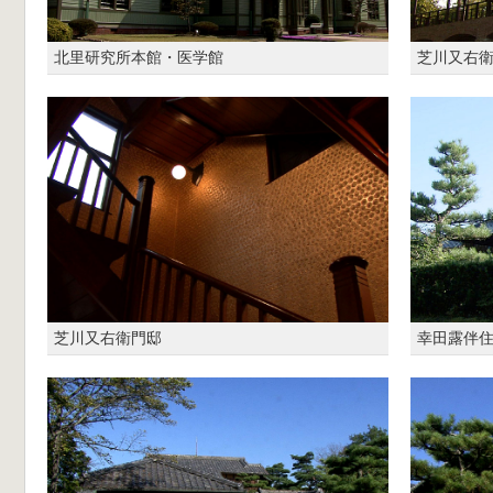
北里研究所本館・医学館
芝川又右
芝川又右衛門邸
幸田露伴