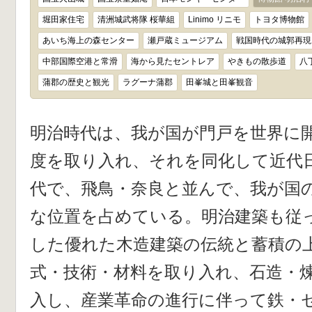
堀田家住宅
清洲城武将隊 桜華組
Linimo リニモ
トヨタ博物館
あいち海上の森センター
瀬戸蔵ミュージアム
戦国時代の城郭再現
中部国際空港と常滑
海から見たセントレア
やきもの散歩道
八
蒲郡の歴史と観光
ラグーナ蒲郡
田峯城と田峯観音
明治時代は、我が国が門戸を世界に
度を取り入れ、それを同化して近代
代で、飛鳥・奈良と並んで、我が国
な位置を占めている。明治建築も従
した優れた木造建築の伝統と蓄積の
式・技術・材料を取り入れ、石造・
入し、産業革命の進行に伴って鉄・