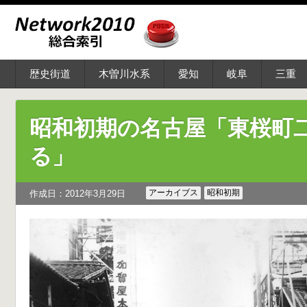
歴史街道
木曽川水系
愛知
岐阜
三重
昭和初期の名古屋「東桜町
る」
アーカイブス
昭和初期
作成日：2012年3月29日