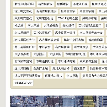
名古屋駅(笹島)
名古屋駅前
桜橋建設
市電江川線
桜通伏見交
泥江町交差点
新名古屋駅建設
新名古屋駅
名古屋駅前
東山
東新町交差点
瓦町電停付近
YMCA瓦町会館
栄町停車場
栄町
松坂屋
南大津通
大津通俯瞰
愛知銀行
広小路記念凱旋門
名古屋銀行
広小路長島町
広小路第一銀行
名古屋観光ホテル
名古屋医科大学
名古屋市公会堂
鶴舞中央図書館
鶴舞動物園
商工会議所ビル
中区役所
名古屋新聞
岩井通大須
大須交差
大須表参道
大須観音
大須仲店
本町通門前町北
本町通末広
西本願寺別院
本町通橘町北
本町通橘町南
東本願寺別院
堀
堀川尾頭橋
白鳥貯木場
堀川大瀬古橋
南区役所
熱田神宮本
汎太平洋平和博覧会
東築地の渡し
名古屋港
東邦電力火力発電
☆INDEXへ☆