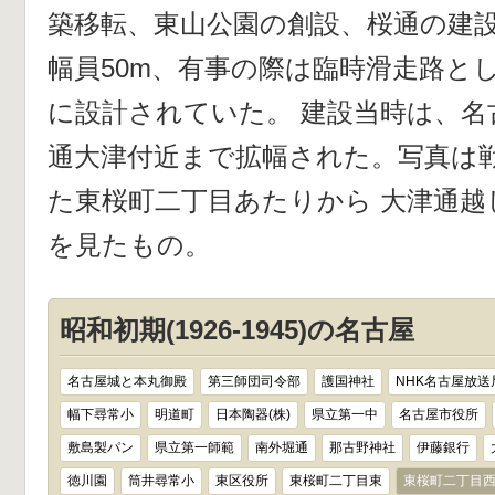
築移転、東山公園の創設、桜通の建設
幅員50m、有事の際は臨時滑走路と
に設計されていた。 建設当時は、名
通大津付近まで拡幅された。写真は
た東桜町二丁目あたりから 大津通越
を見たもの。
昭和初期(1926-1945)の名古屋
名古屋城と本丸御殿
第三師団司令部
護国神社
NHK名古屋放送
幅下尋常小
明道町
日本陶器(株)
県立第一中
名古屋市役所
敷島製パン
県立第一師範
南外堀通
那古野神社
伊藤銀行
徳川園
筒井尋常小
東区役所
東桜町二丁目東
東桜町二丁目