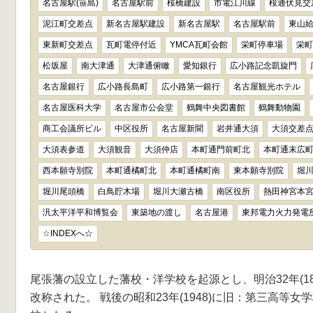
名古屋駅(笹島)
名古屋駅前
桜橋建設
市電江川線
桜通伏見交
泥江町交差点
新名古屋駅建設
新名古屋駅
名古屋駅前
東山
東新町交差点
瓦町電停付近
YMCA瓦町会館
栄町停車場
栄町
松坂屋
南大津通
大津通俯瞰
愛知銀行
広小路記念凱旋門
名古屋銀行
広小路長島町
広小路第一銀行
名古屋観光ホテル
名古屋医科大学
名古屋市公会堂
鶴舞中央図書館
鶴舞動物園
商工会議所ビル
中区役所
名古屋新聞
岩井通大須
大須交差
大須表参道
大須観音
大須仲店
本町通門前町北
本町通末広
西本願寺別院
本町通橘町北
本町通橘町南
東本願寺別院
堀
堀川尾頭橋
白鳥貯木場
堀川大瀬古橋
南区役所
熱田神宮本
汎太平洋平和博覧会
東築地の渡し
名古屋港
東邦電力火力発電
☆INDEXへ☆
尾張藩の設立した藩校・洋学校を起源とし、明治32年(1
改称された。 戦後の昭和23年(1948)に旧：第三高等