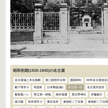
昭和初期(1926-1945)の名古屋
名古屋城と本丸御殿
第三師団司令部
護国神社
NHK名古屋放送
幅下尋常小
明道町
日本陶器(株)
県立第一中
名古屋市役所
敷島製パン
県立第一師範
南外堀通
那古野神社
伊藤銀行
徳川園
筒井尋常小
東区役所
東桜町二丁目東
東桜町二丁目