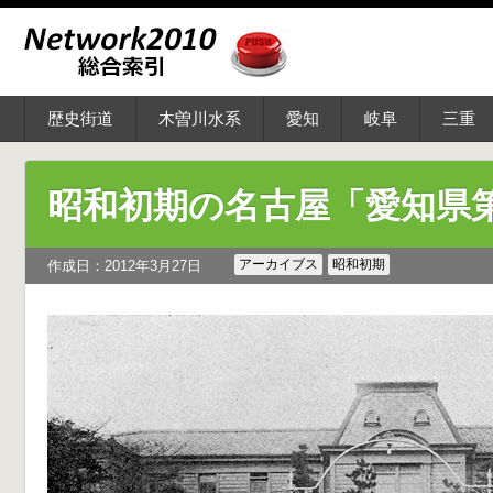
歴史街道
木曽川水系
愛知
岐阜
三重
昭和初期の名古屋「愛知県
アーカイブス
昭和初期
作成日：2012年3月27日