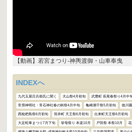
【動画】若宮まつり-神輿渡御・山車奉曳
INDEXへ
九代玉屋庄兵衛氏に聞く
犬山祭4月初旬
武豊町 長尾春祭り4月中
常滑神明社・常石神社春の例祭4月中旬
亀崎潮干祭5月初旬
徳川園
西枇杷島祭6月初旬
筒井町 天王祭6月初旬
出来町天王祭6月初旬
大足蛇車まつり7月下旬
挙母祭り 本楽10月
戸田祭 本祭10月
花
鳴海八幡宮例大祭･成海神社例大祭10月中旬
三谷祭蒲郡市
宵の山車