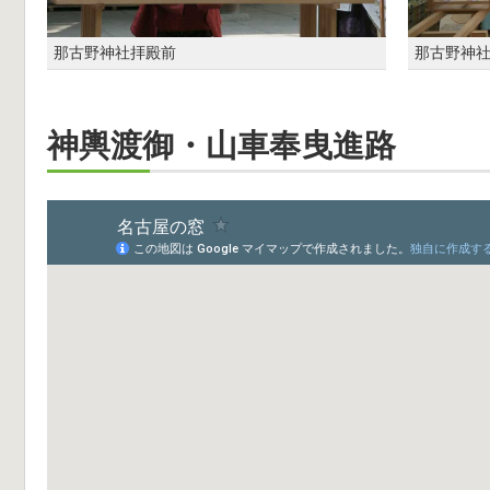
那古野神社拝殿前
那古野神
神輿渡御・山車奉曳進路