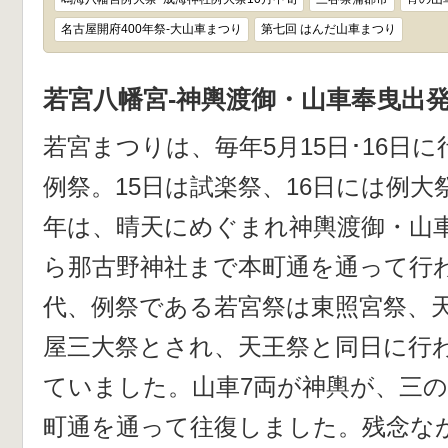
名古屋開府400年祭-大山車まつり
第七回 はんだ山車まつり
若宮八幡宮-神輿渡御・山車奉曳出
若宮まつりは、毎年5月15日･16日
例祭。15日は試楽祭、16日には例大
年は、晴天にめぐまれ神輿渡御・山
ら那古野神社まで本町通を通って行
代、例祭である若宮祭は東照宮祭、
屋三大祭とされ、天王祭と同日に行
ていました。山車7両が神輿が、三
町通を通って往復しました。残念な