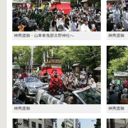
神輿渡御・山車奉曳那古野神社へ
神輿渡御
神輿渡御
神輿渡御