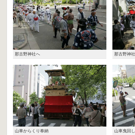
那古野神社へ
那古野神
山車からくり奉納
山車曳回