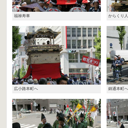
福禄寿車
からくり
広小路本町へ
錦通本町