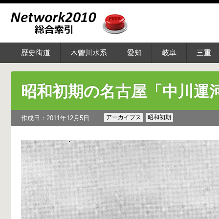
歴史街道
木曽川水系
愛知
岐阜
三重
昭和初期の名古屋「中川運
アーカイブス
昭和初期
作成日：2011年12月5日