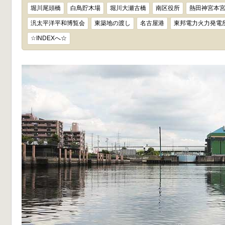
堀川尾頭橋
白鳥貯木場
堀川大瀬古橋
南区役所
熱田神宮本
汎太平洋平和博覧会
東築地の渡し
名古屋港
東邦電力火力発電
☆INDEXへ☆