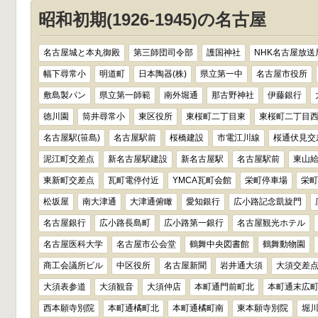
昭和初期(1926-1945)の名古屋
名古屋城と本丸御殿
第三師団司令部
護国神社
NHK名古屋放送
幅下尋常小
明道町
日本陶器(株)
県立第一中
名古屋市役所
敷島製パン
県立第一師範
南外堀通
那古野神社
伊藤銀行
徳川園
筒井尋常小
東区役所
東桜町二丁目東
東桜町二丁目
名古屋駅(笹島)
名古屋駅前
桜橋建設
市電江川線
桜通伏見交
泥江町交差点
新名古屋駅建設
新名古屋駅
名古屋駅前
東山
東新町交差点
瓦町電停付近
YMCA瓦町会館
栄町停車場
栄町
松坂屋
南大津通
大津通俯瞰
愛知銀行
広小路記念凱旋門
名古屋銀行
広小路長島町
広小路第一銀行
名古屋観光ホテル
名古屋医科大学
名古屋市公会堂
鶴舞中央図書館
鶴舞動物園
商工会議所ビル
中区役所
名古屋新聞
岩井通大須
大須交差
大須表参道
大須観音
大須仲店
本町通門前町北
本町通末広
西本願寺別院
本町通橘町北
本町通橘町南
東本願寺別院
堀