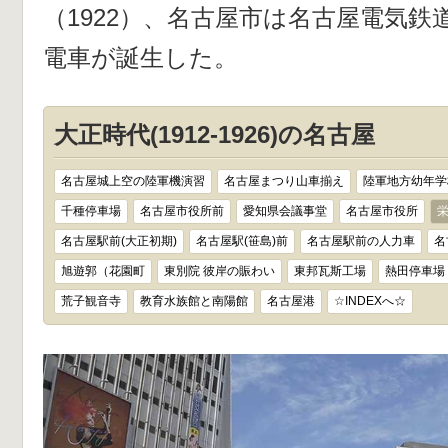
（1922）、名古屋市は名古屋電気
電車が誕生した。
大正時代(1912-1926)の名古屋
名古屋城上空の陸軍機演習
名古屋まつり山車揃え
陸軍地方幼年学
千種停車場
名古屋市役所前
愛知県会議事堂
名古屋市役所
名古屋駅前(大正初期)
名古屋駅(笹島)前
名古屋駅前の人力車
名
旭遊郭（花園町
東別院 彼岸の賑わい
東邦瓦斯工場
熱田停車場
荒子観音寺
教育水族館と南陽館
名古屋港
☆INDEXへ☆