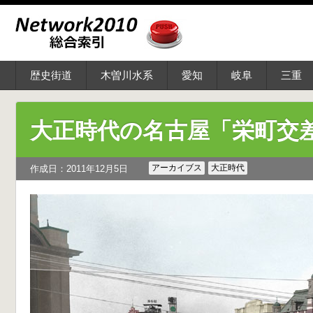
歴史街道
木曽川水系
愛知
岐阜
三重
大正時代の名古屋「栄町交
アーカイブス
大正時代
作成日：2011年12月5日