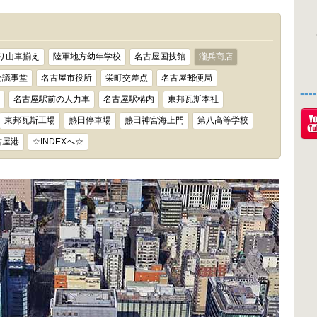
り山車揃え
陸軍地方幼年学校
名古屋国技館
瀧兵商店
会議事堂
名古屋市役所
栄町交差点
名古屋郵便局
--
名古屋駅前の人力車
名古屋駅構内
東邦瓦斯本社
東邦瓦斯工場
熱田停車場
熱田神宮海上門
第八高等学校
古屋港
☆INDEXへ☆