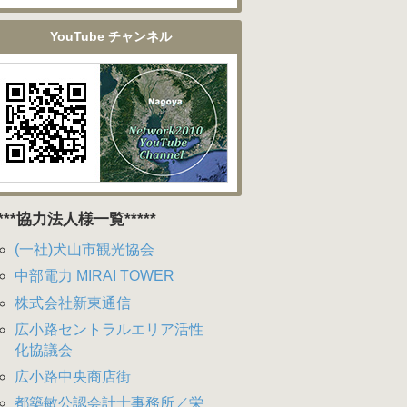
YouTube チャンネル
****協力法人様一覧*****
(一社)犬山市観光協会
中部電力 MIRAI TOWER
株式会社新東通信
広小路セントラルエリア活性
化協議会
広小路中央商店街
都築敏公認会計士事務所／栄