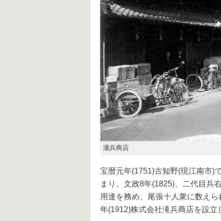
瀧兵商店
宝暦元年(1751)古知野(現江南
まり。文政8年(1825)、二代
用達を務め、尾張十人衆に数えられ
年(1912)株式会社滝兵商店を設