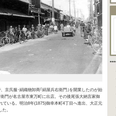
**
市)で、京呉服･絹織物卸商｢絹屋兵右衛門｣を開業したのが始
目兵右衛門が名古屋市東万町に出店。その後尾張大納言家御
ている。明治8年(1875)御幸本町4丁目へ進出、大正元
立した。