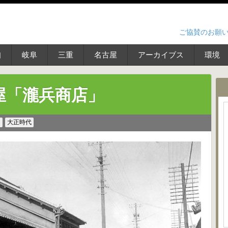
ご協賛のお願
知
岐阜
三重
名古屋
アーカイブス
環境
屋「瀧兵商店」
ス
大正時代