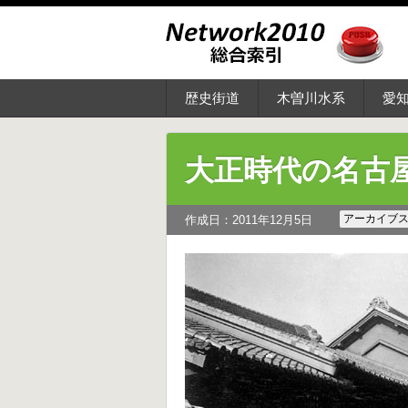
歴史街道
木曽川水系
愛
大正時代の名古
アーカイブ
作成日：2011年12月5日