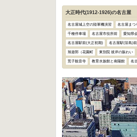
大正時代(1912-1926)の名古屋
名古屋城上空の陸軍機演習
名古屋まつ
千種停車場
名古屋市役所前
愛知県
名古屋駅前(大正初期)
名古屋駅(笹島)前
旭遊郭（花園町
東別院 彼岸の賑わい
荒子観音寺
教育水族館と南陽館
名