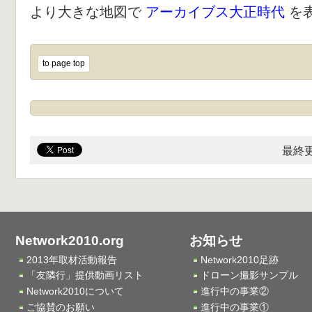
より大きな地図で
アーカイブス大正時代
を
to page top
最終更
Network2010.org
お知らせ
2013年取材活動報告
Network2010足跡
「友隣行」提供動画リスト
ドローン撮影サンプル
Network2010について
進行中の事業②
ご協賛のお願い
進行中の事業①