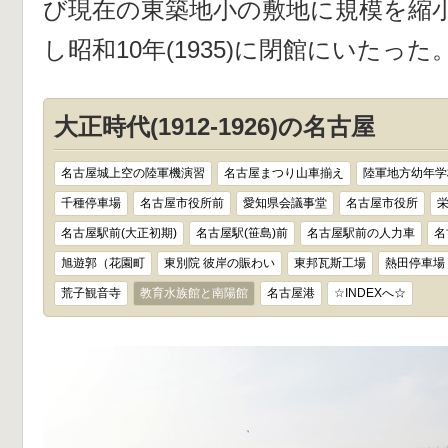
び現在の東築地小の敷地に規模を縮
し昭和10年(1935)に閉館にいたった
大正時代(1912-1926)の名古屋
名古屋城上空の陸軍機演習
名古屋まつり山車揃え
陸軍地方幼年学
千種停車場
名古屋市役所前
愛知県会議事堂
名古屋市役所
名古屋駅前(大正初期)
名古屋駅(笹島)前
名古屋駅前の人力車
名
旭遊郭（花園町
東別院 彼岸の賑わい
東邦瓦斯工場
熱田停車場
荒子観音寺
教育水族館と南陽館
名古屋港
☆INDEXへ☆