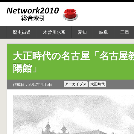
歴史街道
木曽川水系
愛知
岐阜
三重
大正時代の名古屋「名古屋
陽館」
アーカイブス
大正時代
作成日：2012年4月5日