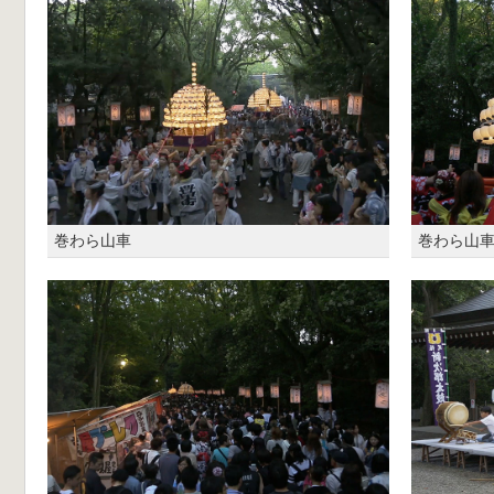
巻わら山車
巻わら山