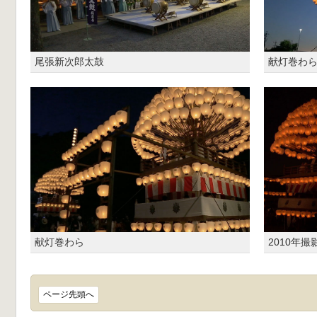
尾張新次郎太鼓
献灯巻わ
献灯巻わら
2010年撮
ページ先頭へ