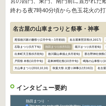
宮の西門、東門、南門前に置かれた
終わる夜7時40分頃から色玉花火の
名古屋の山車まつりと祭事・神事
尾張徳川家の雛祭り(2月中旬～3月初頭)
名古屋東照宮祭(4,16/17)
石取まつり(5月下旬)
熱田まつり(6月5日)
堀川まつり(6月初旬)
出来町天王祭(6月初旬)
徳川園山車揃え(6月初旬)
那古野神社例祭(
戸田祭 本祭(10月中旬)
花車神明社祭(10月中旬)
鳴海の山車祭り(1
大山車まつり(2010,10,16)
秋葉大祭 火渡り神事(12月16日)
名古屋
インタビュー要約