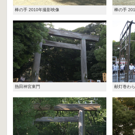
棒の手 2010年撮影映像
棒の手 20
熱田神宮東門
献灯巻わ