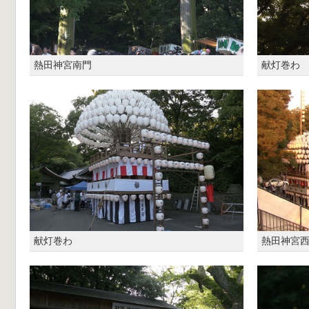
熱田神宮南門
献灯巻わ
献灯巻わ
熱田神宮