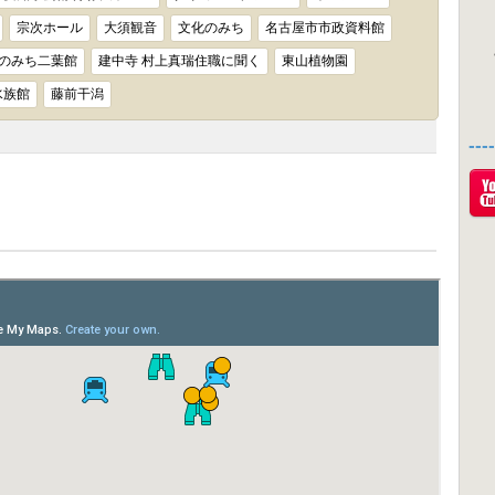
宗次ホール
大須観音
文化のみち
名古屋市市政資料館
のみち二葉館
建中寺 村上真瑞住職に聞く
東山植物園
水族館
藤前干潟
--