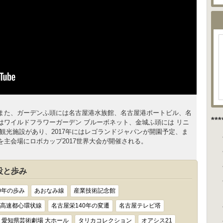
また、ガーデンふ頭には名古屋港水族館、名古屋港ポートビル、名
**
はワイルドフラワーガーデン ブルーボネット、金城ふ頭には リニ
観光施設があり、2017年にはレゴランドジャパンが開園予定、ま
 を主会場にロボカップ2017世界大会が開催される。
設と歩み
0年の歩み
あおなみ線
産業技術記念館
高速都心環状線
名古屋栄140年の変遷
名古屋テレビ塔
愛知県芸術劇場 大ホール
タリカコレクション
オアシス21