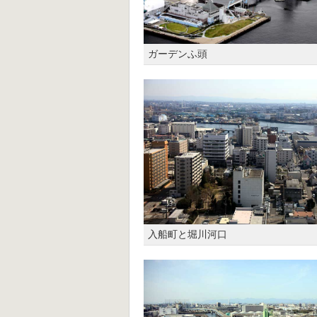
ガーデンふ頭
入船町と堀川河口