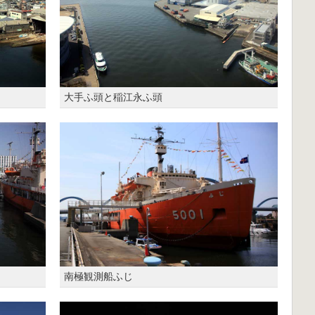
大手ふ頭と稲江永ふ頭
南極観測船ふじ