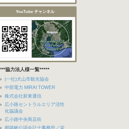
YouTube チャンネル
****協力法人様一覧*****
(一社)犬山市観光協会
中部電力 MIRAI TOWER
株式会社新東通信
広小路セントラルエリア活性
化協議会
広小路中央商店街
都築敏公認会計士事務所／栄