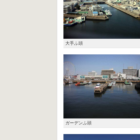
大手ふ頭
ガーデンふ頭