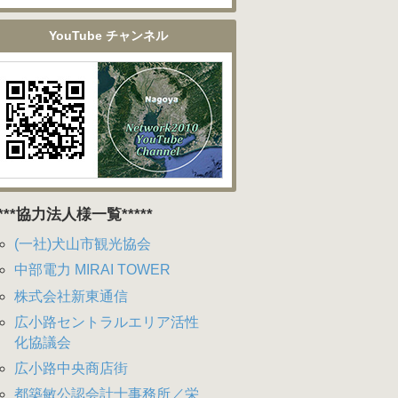
YouTube チャンネル
****協力法人様一覧*****
(一社)犬山市観光協会
中部電力 MIRAI TOWER
株式会社新東通信
広小路セントラルエリア活性
化協議会
広小路中央商店街
都築敏公認会計士事務所／栄