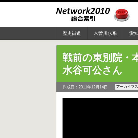
歴史街道
木曽川水系
愛
戦前の東別院・
水谷可公さん
アーカイブ
作成日：2011年12月14日