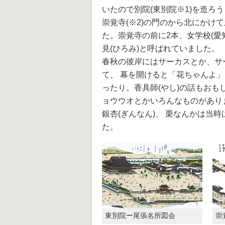
いたので別院(東別院※1)を造ろ
崇覚寺(※2)の門のから北にかけ
た。崇覚寺の前に2本、女学校(愛
見(ひろみ)と呼ばれていました。
春秋の彼岸にはサーカスとか、サ
て、 幕を開けると「花ちゃんよ」
ったり。香具師(やし)の話もおも
ョウウオとかいろんなものがあり
銀杏(ぎんなん)、 栗なんかは当
た。
東別院ー尾張名所図会
崇