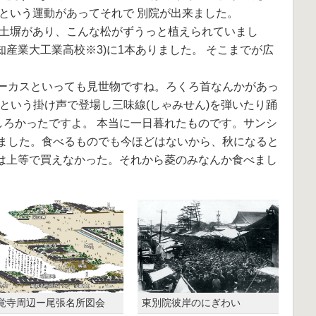
うという運動があってそれで 別院が出来ました。
て土塀があり、こんな松がずうっと植えられていまし
知産業大工業高校※3)に1本ありました。 そこまでが広
ーカスといっても見世物ですね。ろくろ首なんかがあっ
という掛け声で登場し三味線(しゃみせん)を弾いたり踊
しろかったですよ。 本当に一日暮れたものです。サンシ
ました。食べるものでも今ほどはないから、秋になると
時は上等で買えなかった。それから菱のみなんか食べまし
覚寺周辺ー尾張名所図会
東別院彼岸のにぎわい