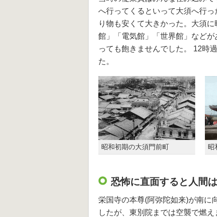
へ行ってくるといって大須へ行っ
り物も安くて大きかった。大須に
館」「電気館」「世界館」などが
っても飽きませんでした。 12
た。
昭和初期の大須門前町
昭
恐怖に直面すると人間
栄国寺の本尊(阿弥陀如来)が南
したが、東別院までは空襲で燃え