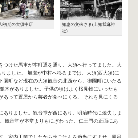
和初期の大須中店
知恵の文殊さま(上知我麻神
社)
をつけた馬車が本町通を通り、大須へ行ってました。大
ありました。 旭廓が中村へ移るまでは、大須(西大須)に
下園町など現在の大須観音の北西から、御園町にいたる
桜並木がありました。子供の頃はよく桜見物にいったも
があって置屋から芸者が食べにくる。 それを見にくる
にありました。観音堂が西にあり、明治時代に焼失しま
た。観音堂が本堂よりもにぎわった、仁王門の正面にあ
す。家内工業でしたから晩ごはんを適当にすませ、風呂