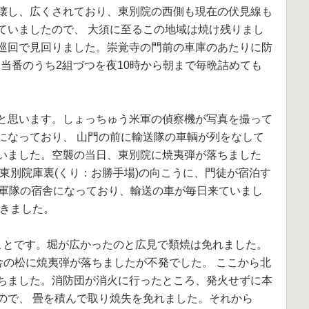
壊し、広くされており、東別院の西側も現在の伏見線も
ていましたので、 大須に至るこの地域は焼け残りまし
巡回で見回りました。崇覚寺の門前の車庫のあたりに防
た当番のうち2組づつを夜10時から朝まで毎晩詰めても
と思います。しょっちゅう米軍の偵察機が写真を撮って
になっており、 山門の前に輸送隊の車輌が列をなして
いました。空襲の当日、東別院に焼夷弾が落ちました
東別院庫裏(くり：お勝手場)の向こうに、門徒が宿泊す
が軍隊の宿舎になっており、輸送の車が毎日来ていまし
できました。
ことです。堀が広かったのと広見で類焼は免れました。
舎の松に焼夷弾が落ちましたが不発でした。 ここから北
ちました。消防団が消火に行ったところ、発火せずに本
ので、 畳を積んで取り焼失を免れました。それから