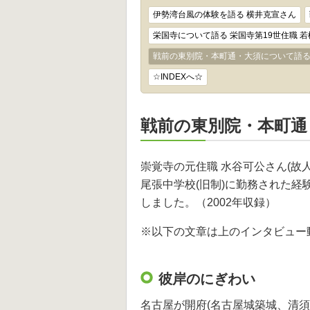
伊勢湾台風の体験を語る 横井克宣さん
栄国寺について語る 栄国寺第19世住職 
戦前の東別院・本町通・大須について語る
☆INDEXへ☆
戦前の東別院・本町通
崇覚寺の元住職 水谷可公さん(故
尾張中学校(旧制)に勤務された
しました。（2002年収録）
※以下の文章は上のインタビュー
彼岸のにぎわい
名古屋が開府(名古屋城築城、清