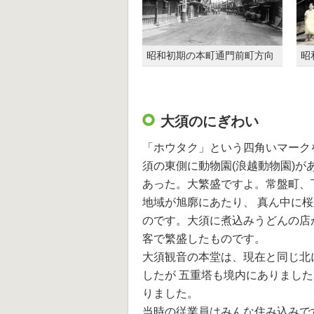
昭和初期の本町通門前町方向
昭
大須のにぎわい
「ホウタク」という四角いマーク
須の東側に動物園(浪越動物園)が
あった。大繁盛ですよ。常盤町、
地域が旭廓にあたり、 真ん中に
のです。大須に煮込みうどんの店
客で繁盛したものです。
大須観音の本堂は、現在と同じ北
したが 五重塔も境内にありまし
りました。
当時の従業員はみんな住み込みで