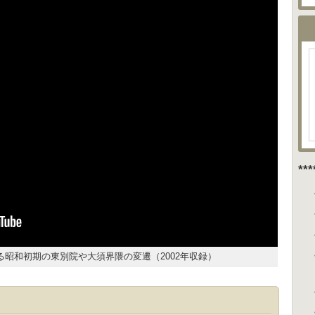
**
る昭和初期の東別院や大須界隈の変遷（2002年収録）