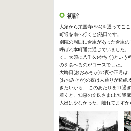
初詣
大須から栄国寺(※4)を通ってこ
町通を南へ行くと)熱田です。
別院の周囲に倉庫があった倉庫の
呼ばれ本町通に通じていました。
く。大須に八千久(やちく)という
のを食べるのがコースでした。
大晦日(おおみそか)の夜や正月は
(おおみそか)の夜は人通りが途絶
きたいから、 このあたりを11
着くと、知恵の文殊さま(上知我麻
人出は少なかった、離れてますか