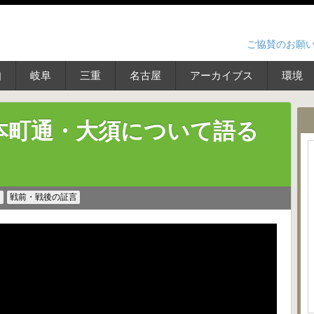
ご協賛のお願
知
岐阜
三重
名古屋
アーカイブス
環境
本町通・大須について語る
ス
戦前・戦後の証言