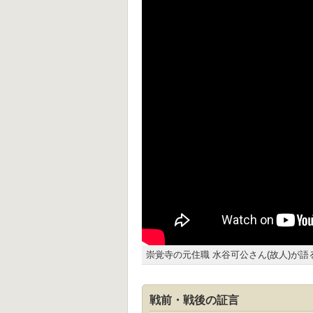
崇覚寺の元住職 水谷可公さん(故人)が語
戦前・戦後の証言