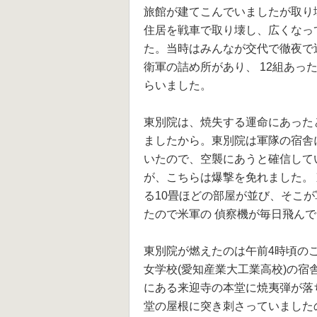
旅館が建てこんでいましたが取り
住居を戦車で取り壊し、広くなっ
た。当時はみんなが交代で徹夜で
衛軍の詰め所があり、 12組あっ
らいました。
東別院は、焼失する運命にあった
ましたから。東別院は軍隊の宿舎
いたので、空襲にあうと確信して
が、こちらは爆撃を免れました。 
る10畳ほどの部屋が並び、そこ
たので米軍の 偵察機が毎日飛ん
東別院が燃えたのは午前4時頃の
女学校(愛知産業大工業高校)の宿
にある来迎寺の本堂に焼夷弾が落
堂の屋根に突き刺さっていました