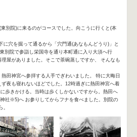
こ(東別院)に来るのがコースでした。向こうに行くと(本
下に穴を掘って通るから「穴門通(あなもんどうり)」と
 東別院で参詣し栄国寺を通り本町通に入り大須へ行
料理屋がありました。そこで茶碗蒸しですか、 そんなも
、熱田神宮へ参拝する人手でぎわいました。 特に大晦日
えず夜も寝れないほどでした。12時過ぎに熱田神宮へ着
過ぎに歩きかける。当時は歩くしかないですから。熱田へ
神社※5)へ お参りしてからフナを食べました。別院の
ら。