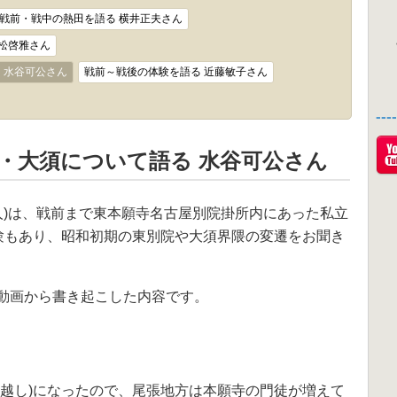
戦前・戦中の熱田を語る 横井正夫さん
若松啓雅さん
 水谷可公さん
戦前～戦後の体験を語る 近藤敏子さん
--
・大須について語る 水谷可公さん
人)は、戦前まで東本願寺名古屋別院掛所内にあった私立
経験もあり、昭和初期の東別院や大須界隈の変遷をお聞き
動画から書き起こした内容です。
須越し)になったので、尾張地方は本願寺の門徒が増えて