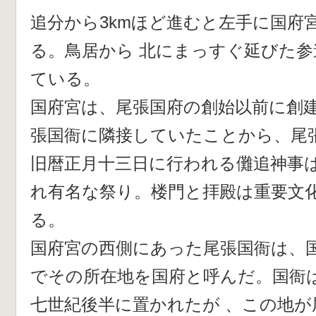
追分から3kmほど進むと左手に国府
る。鳥居から 北にまっすぐ延びた
ている。
国府宮は、尾張国府の創始以前に創
張国衙に隣接していたことから、尾
旧暦正月十三日に行われる儺追神事
れ有名な祭り。楼門と拝殿は重要文
る。
国府宮の西側にあった尾張国衙は、
でその所在地を国府と呼んだ。国衙
七世紀後半に置かれたが 、この地が