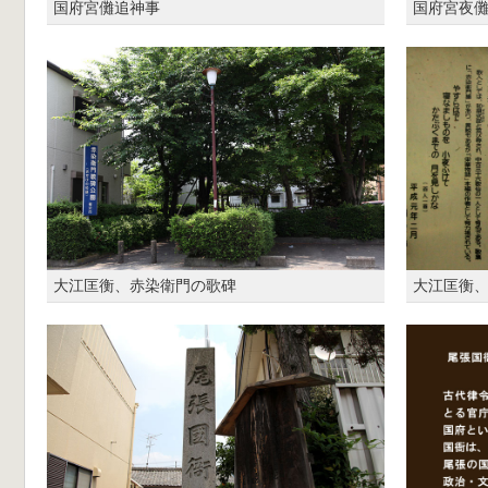
国府宮儺追神事
国府宮夜
大江匡衡、赤染衛門の歌碑
大江匡衡