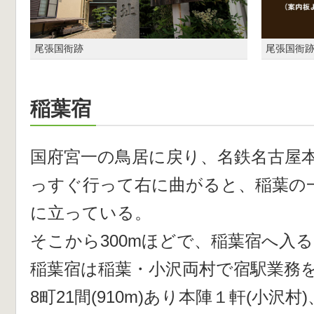
尾張国衙跡
尾張国衙
稲葉宿
国府宮一の鳥居に戻り、名鉄名古屋
っすぐ行って右に曲がると、稲葉の
に立っている。
そこから300mほどで、稲葉宿へ入
稲葉宿は稲葉・小沢両村で宿駅業務
8町21間(910m)あり本陣１軒(小沢