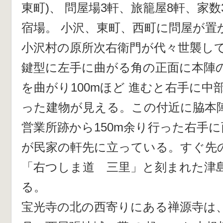
東町)、 問屋場3軒、旅籠屋8軒、家数3
宿場。 小沢、東町、西町に問屋が置
小沢村の原所次右衛門が代々世襲し
鍵型に左手に曲がる角の正面に本陣
を曲がり100mほど 進むと右手に中
った建物が見える。この付近に脇本
営業所跡から150m余り行った右手に
が民家の軒先に立っている。すぐ先
「右つしま道 三里」と刻まれた津
る。
宝光寺の北の西寄りにある禅源寺は、明治