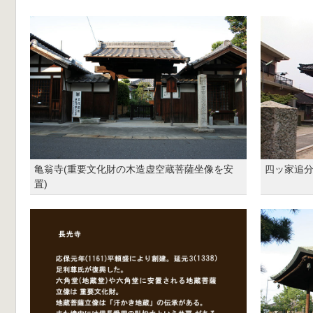
亀翁寺(重要文化財の木造虚空蔵菩薩坐像を安
四ッ家追
置)