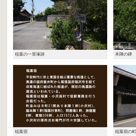
稲葉の一里塚跡
本陣の碑
稲葉宿
稲葉宿の