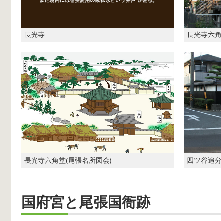
長光寺
長光寺六
長光寺六角堂(尾張名所図会)
四ツ谷追
国府宮と尾張国衙跡