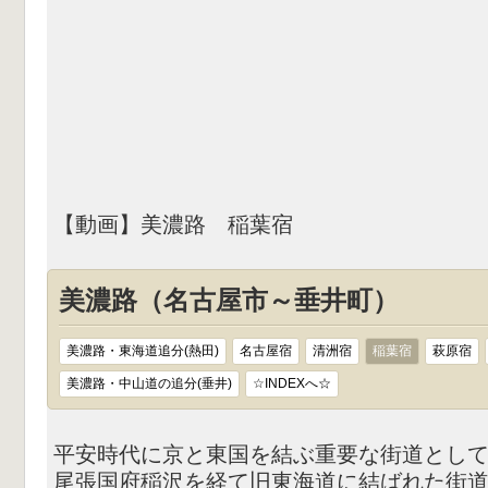
【動画】美濃路 稲葉宿
美濃路（名古屋市～垂井町）
美濃路・東海道追分(熱田)
名古屋宿
清洲宿
稲葉宿
萩原宿
美濃路・中山道の追分(垂井)
☆INDEXへ☆
平安時代に京と東国を結ぶ重要な街道とし
尾張国府稲沢を経て旧東海道に結ばれた街