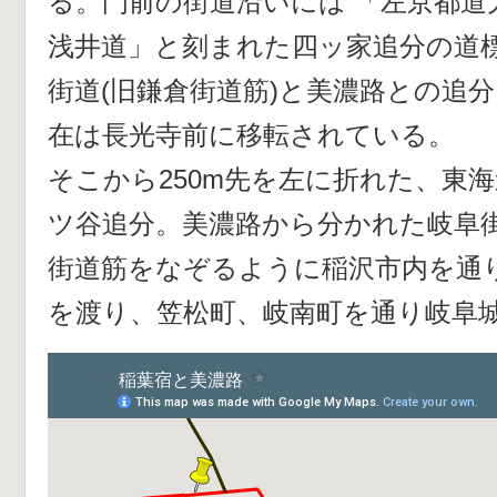
る。門前の街道沿いには 「左京都道
浅井道」と刻まれた四ッ家追分の道
街道(旧鎌倉街道筋)と美濃路との追
在は長光寺前に移転されている。
そこから250m先を左に折れた、東
ツ谷追分。美濃路から分かれた岐阜
街道筋をなぞるように稲沢市内を通
を渡り、笠松町、岐南町を通り岐阜