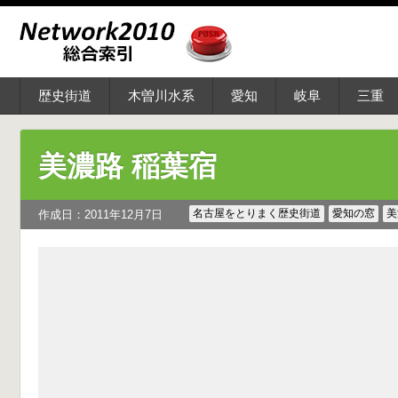
歴史街道
木曽川水系
愛知
岐阜
三重
美濃路 稲葉宿
名古屋をとりまく歴史街道
愛知の窓
美
作成日：2011年12月7日