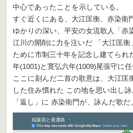
中心であったことを示している。
すぐ近くにある、大江匡衡、赤染衛
ゆかりの深い、平安の女流歌人「赤
江川の開削に力を注いだ 「大江匡衡
ために市制三十年を記念し建てられ
年(1001)と寛弘六年(1009)尾張
ここに刻んだ二首の歌意は、大江匡
した住み慣れた この地を思い出し
「返し」に 赤染衛門が、詠んだ歌だ