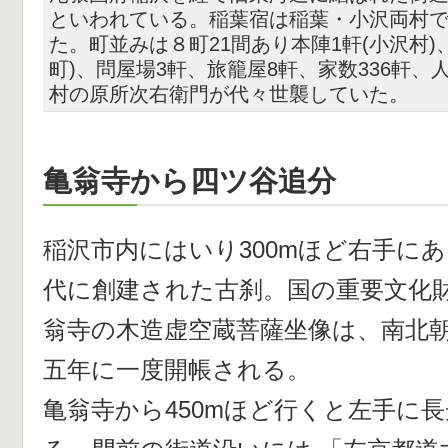
といわれている。稲葉宿は稲葉・小沢両村
た。町並みは８町21間あり本陣1軒(小沢村)
町)、問屋場3軒、旅籠屋8軒、家数336軒、
村の原所次右衛門が代々世襲していた。
亀翁寺から四ツ谷追分
稲沢市内にはいり300mほど右手に
代に創建された古刹。国の重要文化
翁寺の木造虚空蔵菩薩坐像は、南北
五年に一度開帳される。
亀翁寺から450mほど行くと左手に