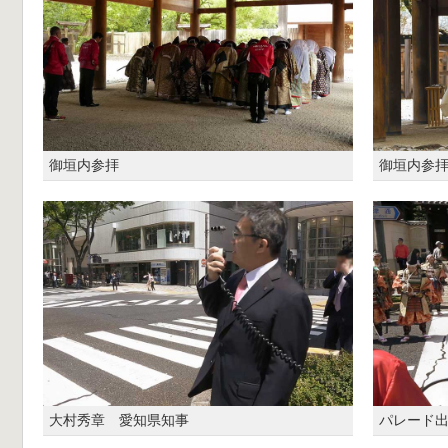
御垣内参拝
御垣内参
大村秀章 愛知県知事
パレード