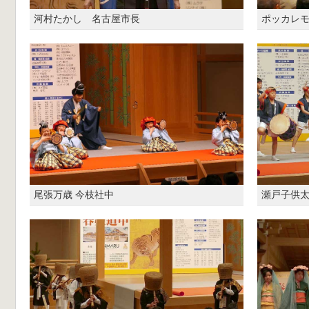
河村たかし 名古屋市長
ポッカレ
尾張万歳 今枝社中
瀬戸子供