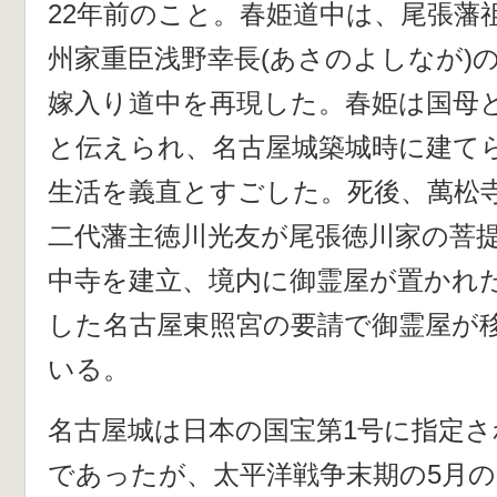
22年前のこと。春姫道中は、尾張藩
州家重臣浅野幸長(あさのよしなが)の
嫁入り道中を再現した。春姫は国母
と伝えられ、名古屋城築城時に建て
生活を義直とすごした。死後、萬松
二代藩主徳川光友が尾張徳川家の菩提
中寺を建立、境内に御霊屋が置かれ
した名古屋東照宮の要請で御霊屋が
いる。
名古屋城は日本の国宝第1号に指定
であったが、太平洋戦争末期の5月