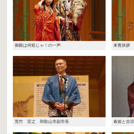
御殿は何処じゃ！の一声
来賓挨拶 
荒竹 宏之 和歌山市副市長
春姫と吉