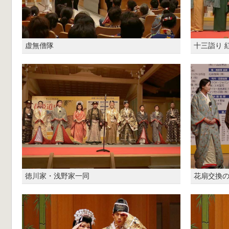
虚無僧隊
十三詣り 
徳川家・浅野家一同
花扇交換