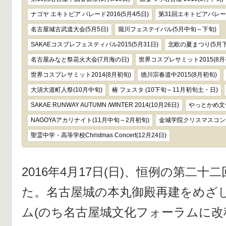
ナゴヤ エキトピア パレード2016(5月4/5日)
第31回エキトピアパレード
名古屋城古武道大会(5月5日)
堀川フェステイバル(5月中旬～下旬)
SAKAEコスプレフェスティバル2015(5月31日)
北欧の夏まつり(5月下
名古屋みなと祭花火大会(7月海の日)
世界コスプレサミット2015(8月
世界コスプレサミット2014(8月初旬)
徳川宗春道中2015(8月初旬)
大須大道町人祭(10月中旬)
椿 フェスタ (10下旬～11月初旬土・日)
SAKAE RUNWAY AUTUMN /WINTER 2014(10月26日)
やっとかめ文化
NAGOYAアカリナイト(11月中旬～2月初旬)
金城学院クリスマスコンサ
聖霊中学・高等学校Christmas Concert(12月24日)
2016年4月17日(日)、恒例の第二
た。名古屋城の本丸御殿再建をめざ
ム(のち名古屋城文化フォーラムに改