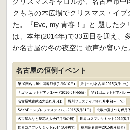
クリスマスキャロルが、名古屋市中
クもちの木広場でクリスマス・イブの
た。『Eve, my 青春！』と 題し
は、本年(2014年)で33回目を迎え
か名古屋の冬の夜空に 歌声が響いた
名古屋の恒例イベント
第10回名古屋中国春節祭(1月9/10日)
旅まつり名古屋 2015(3月中旬)
ナゴヤ エキトピア パレード2016(5月4/5日)
第31回エキトピアパレード
名古屋城古武道大会(5月5日)
堀川フェステイバル(5月中旬～下旬)
SAKAEコスプレフェスティバル2015(5月31日)
北欧の夏まつり(5月下
名古屋みなと祭花火大会(7月海の日)
世界コスプレサミット2015(8月
世界コスプレサミット2014(8月初旬)
徳川宗春道中2015(8月初旬)