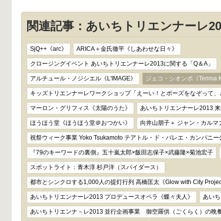
関連記事：あいちトリエンナーレ20
SjQ++《arc》
ARICA＋金氏徹平《しあわせな日々》
クロージングイベント あいちトリエンナーレ2013に関する「Q＆A」
アルチュール・ノジシエル《L'IMAGE》
ジェコ・シオンポ《Terima Ko
キッズトリエンナーレワークショップ「えーい！とポーズをなぞって、
マーロン・グリフィス《太陽のうた》
あいちトリエンナーレ2013 
ほうほう堂《ほうほう堂＠おつかい》
向井山朋子＋ ジャン・カルマン《
祝祭ウィーク事業 Yoko Tsukamoto テアトル・ド・バレエ・カンパニー
『79のキーワードの裏側』五十嵐太郎×飯田志保子×武藤隆×菊池宏子
スポットライト：青木淳 杉戸洋（スパイダース）
都市とシンクロする1,000人の提灯行列 高橋匡太《Glow with City Proje
あいちトリエンナーレ2013 プロデュースオペラ《蝶々夫人》
あいち
あいちトリエンナ－レ2013 並行企画事業 御空羅供（ごくらく）の晩餐