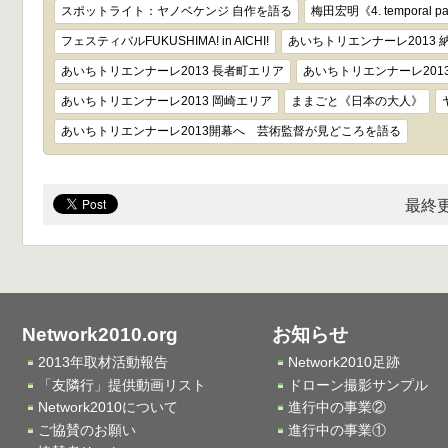
スポットライト：ヤノベケンジ 自作を語る
梅田宏明《4. temporal patt
フェスティバルFUKUSHIMA! in AICHI!
あいちトリエンナーレ2013 
あいちトリエンナーレ2013 長者町エリア
あいちトリエンナーレ201
あいちトリエンナーレ2013 岡崎エリア
ままごと《日本の大人》
あいちトリエンナーレ2013開幕へ 芸術監督が見どころを語る
最終更
Network2010.org
お知らせ
2013年取材活動報告
Network2010足跡
「友隣行」提供動画リスト
ドローン撮影サンプル
Network2010について
進行中の事業②
ご協賛のお願い
進行中の事業①