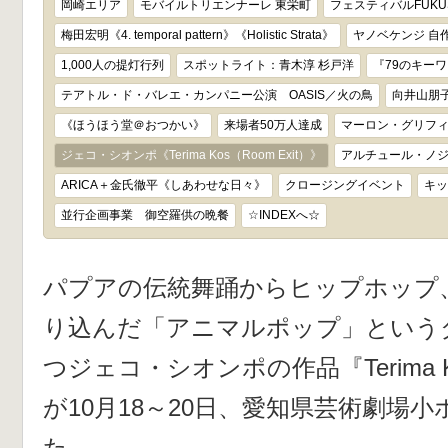
岡崎エリア
モバイルトリエンナーレ 東栄町
フェスティバルFUKUS
梅田宏明《4. temporal pattern》《Holistic Strata》
ヤノベケンジ 自
1,000人の提灯行列
スポットライト：青木淳 杉戸洋
『79のキー
テアトル・ド・バレエ・カンパニー公演 OASIS／火の鳥
向井山朋子
《ほうほう堂＠おつかい》
来場者50万人達成
マーロン・グリフ
ジェコ・シオンポ《Terima Kos（Room Exit）》
アルチュール・ノジシ
ARICA＋金氏徹平《しあわせな日々》
クロージングイベント
キッ
並行企画事業 御空羅供の晩餐
☆INDEXへ☆
パプアの伝統舞踊からヒップホップ
り込んだ「アニマルポップ」という
つジェコ・シオンポの作品『Terima Ko
が10月18～20日、愛知県芸術劇場
た。