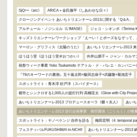
SjQ++《arc》
ARICA＋金氏徹平《しあわせな日々》
クロージングイベント あいちトリエンナーレ2013に関する「Q＆A」
アルチュール・ノジシエル《L'IMAGE》
ジェコ・シオンポ《Terima Ko
キッズトリエンナーレワークショップ「えーい！とポーズをなぞって、
マーロン・グリフィス《太陽のうた》
あいちトリエンナーレ2013 
ほうほう堂《ほうほう堂＠おつかい》
向井山朋子＋ ジャン・カルマン《
祝祭ウィーク事業 Yoko Tsukamoto テアトル・ド・バレエ・カンパニー
『79のキーワードの裏側』五十嵐太郎×飯田志保子×武藤隆×菊池宏子
スポットライト：青木淳 杉戸洋（スパイダース）
都市とシンクロする1,000人の提灯行列 高橋匡太《Glow with City Proje
あいちトリエンナーレ2013 プロデュースオペラ《蝶々夫人》
あいち
あいちトリエンナ－レ2013 並行企画事業 御空羅供（ごくらく）の晩餐
スポットライト：ヤノベケンジ 自作を語る
梅田宏明《4. temporal patt
フェスティバルFUKUSHIMA! in AICHI!
あいちトリエンナーレ2013 