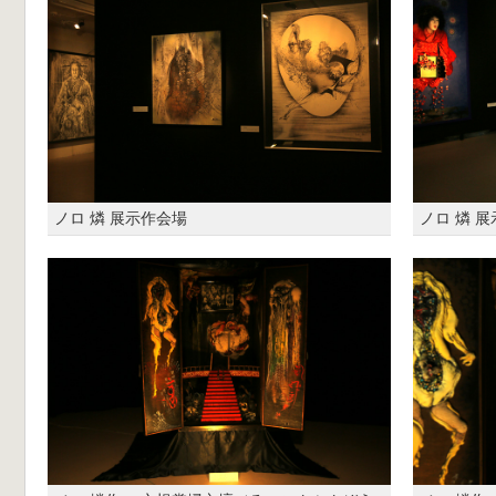
ノロ 燐 展示作会場
ノロ 燐 