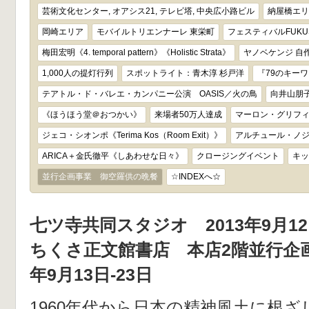
芸術文化センター, オアシス21, テレビ塔, 中央広小路ビル
納屋橋エリ
岡崎エリア
モバイルトリエンナーレ 東栄町
フェスティバルFUKUS
梅田宏明《4. temporal pattern》《Holistic Strata》
ヤノベケンジ 自
1,000人の提灯行列
スポットライト：青木淳 杉戸洋
『79のキー
テアトル・ド・バレエ・カンパニー公演 OASIS／火の鳥
向井山朋子
《ほうほう堂＠おつかい》
来場者50万人達成
マーロン・グリフ
ジェコ・シオンポ《Terima Kos（Room Exit）》
アルチュール・ノジシ
ARICA＋金氏徹平《しあわせな日々》
クロージングイベント
キッ
並行企画事業 御空羅供の晩餐
☆INDEXへ☆
七ツ寺共同スタジオ 2013年9月12
ちくさ正文館書店 本店2階並行企画
年9月13日-23日
1960年代から日本の精神風土に根