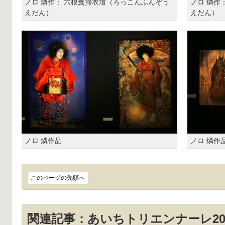
ノロ 燐作： 六根糞掃衣壇（ろっこんふんぞう
ノロ 燐作
えだん）
えだん）
ノロ 燐作品
ノロ 燐作
このページの先頭へ
関連記事：あいちトリエンナーレ20