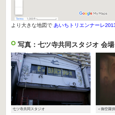
より大きな地図で
あいちトリエンナーレ201
写真：七ツ寺共同スタジオ 会場
七ツ寺共同スタジオ
＜御空羅供