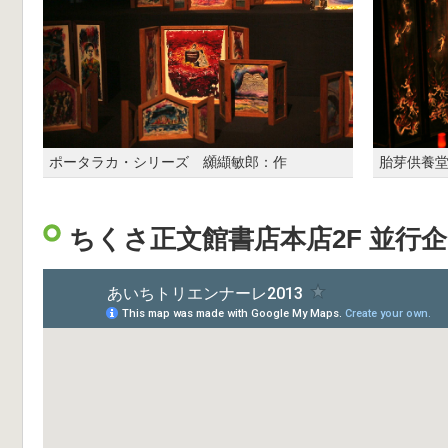
ポータラカ・シリーズ 纐纈敏郎：作
胎芽供養
ちくさ正文館書店本店2F 並行