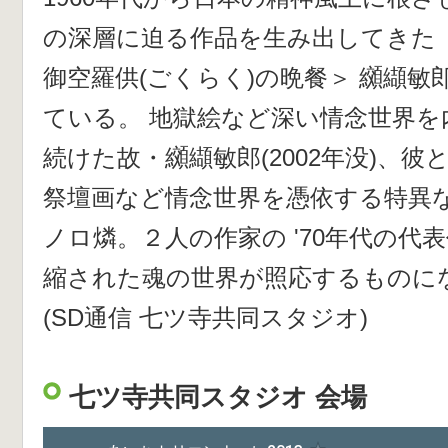
の深層に迫る作品を生み出してきた
御空羅供(ごくらく)の晩餐＞ 纐纈敏
ている。 地獄絵など深い情念世界を
続けた故・纐纈敏郎(2002年没)、彼
祭壇画など情念世界を憑依する特異
ノロ燐。２人の作家の '70年代の代
縮された魂の世界が照応するものに
(SD通信 七ツ寺共同スタジオ)
七ツ寺共同スタジオ 会場