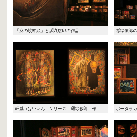
「麻の蚊帳絵」と纐纈敏郎の作品
纐纈敏郎
衃胤（はいいん）シリーズ 纐纈敏郎：作
ポータラ