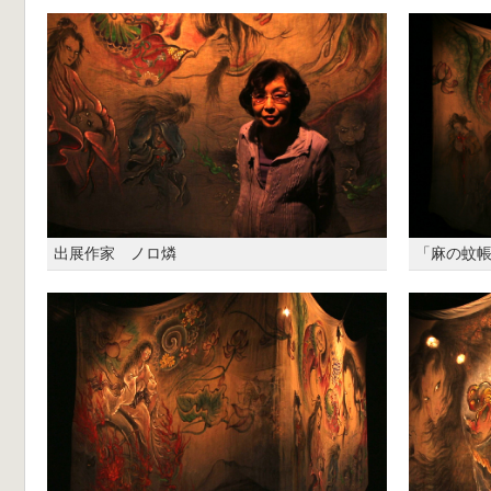
出展作家 ノロ燐
「麻の蚊