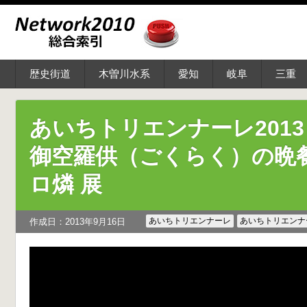
歴史街道
木曽川水系
愛知
岐阜
三重
あいちトリエンナーレ201
御空羅供（ごくらく）の晩餐
ロ燐 展
あいちトリエンナーレ
あいちトリエンナー
作成日：2013年9月16日