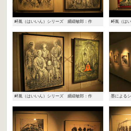
衃胤（はいいん）シリーズ 纐纈敏郎：作
衃胤（は
衃胤（はいいん）シリーズ 纐纈敏郎：作
墨による