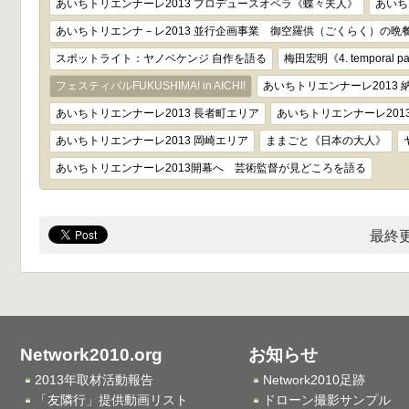
あいちトリエンナーレ2013 プロデュースオペラ《蝶々夫人》
あいち
あいちトリエンナ－レ2013 並行企画事業 御空羅供（ごくらく）の晩餐
スポットライト：ヤノベケンジ 自作を語る
梅田宏明《4. temporal patt
フェスティバルFUKUSHIMA! in AICHI!
あいちトリエンナーレ2013 
あいちトリエンナーレ2013 長者町エリア
あいちトリエンナーレ201
あいちトリエンナーレ2013 岡崎エリア
ままごと《日本の大人》
あいちトリエンナーレ2013開幕へ 芸術監督が見どころを語る
最終更
Network2010.org
お知らせ
2013年取材活動報告
Network2010足跡
「友隣行」提供動画リスト
ドローン撮影サンプル