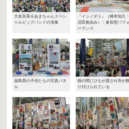
大友良英＆あまちゃんスペシ
『イシノオト』（橋本知久
ャルビッグバンドの演奏
沼田眞由み）：参加型パフ
ーマンス
福島県の子供たちの写真パネ
櫓の間にひもが渡され布が
ル
り付けられている