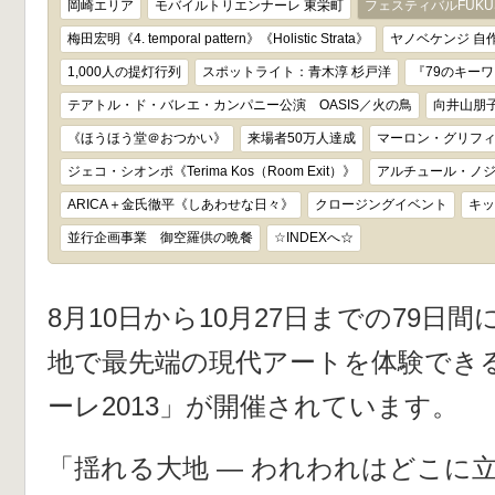
岡崎エリア
モバイルトリエンナーレ 東栄町
フェスティバルFUKUS
梅田宏明《4. temporal pattern》《Holistic Strata》
ヤノベケンジ 自
1,000人の提灯行列
スポットライト：青木淳 杉戸洋
『79のキー
テアトル・ド・バレエ・カンパニー公演 OASIS／火の鳥
向井山朋子
《ほうほう堂＠おつかい》
来場者50万人達成
マーロン・グリフ
ジェコ・シオンポ《Terima Kos（Room Exit）》
アルチュール・ノジシ
ARICA＋金氏徹平《しあわせな日々》
クロージングイベント
キッ
並行企画事業 御空羅供の晩餐
☆INDEXへ☆
8月10日から10月27日までの79日
地で最先端の現代アートを体験でき
ーレ2013」が開催されています。
「揺れる大地 ― われわれはどこに立