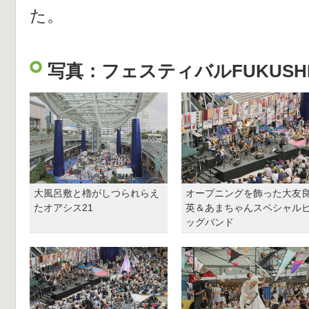
た。
写真：フェスティバルFUKUSHIMA!
大風呂敷と櫓がしつられらえ
オープニングを飾った大友
たオアシス21
英＆あまちゃんスペシャル
ッグバンド