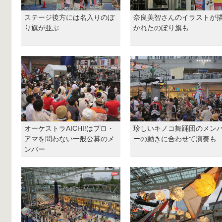
ステージ後方には名入りのぼ
奈良美智さんのイラストが
り旗が並ぶ
かれたのぼり旗も
オーケストラAICHI!はプロ・
珍しいキノコ舞踊団のメン
アマを問わない一般公募のメ
ーの動きに合わせて演奏も
ンバー