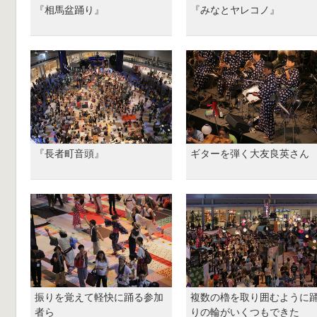
『相馬盆踊り』
『みなとヤレコノ』
『長者町音頭』
ギターを弾く大友良英さん
振りを覚えて軽快に踊る参加
複数の櫓を取り囲むように
者ら
りの輪がいくつもできた