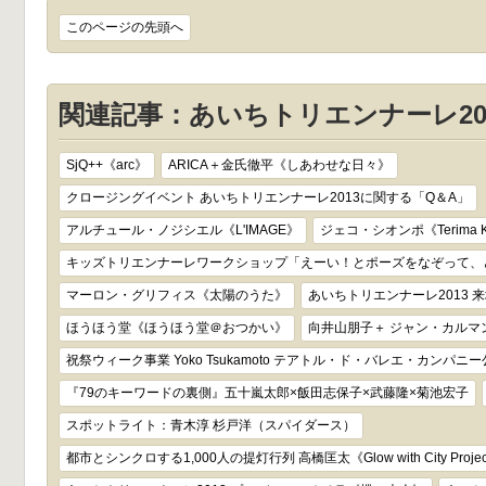
このページの先頭へ
関連記事：あいちトリエンナーレ20
SjQ++《arc》
ARICA＋金氏徹平《しあわせな日々》
クロージングイベント あいちトリエンナーレ2013に関する「Q＆A」
アルチュール・ノジシエル《L'IMAGE》
ジェコ・シオンポ《Terima Ko
キッズトリエンナーレワークショップ「えーい！とポーズをなぞって、
マーロン・グリフィス《太陽のうた》
あいちトリエンナーレ2013 
ほうほう堂《ほうほう堂＠おつかい》
向井山朋子＋ ジャン・カルマン《
祝祭ウィーク事業 Yoko Tsukamoto テアトル・ド・バレエ・カンパニー
『79のキーワードの裏側』五十嵐太郎×飯田志保子×武藤隆×菊池宏子
スポットライト：青木淳 杉戸洋（スパイダース）
都市とシンクロする1,000人の提灯行列 高橋匡太《Glow with City Proje