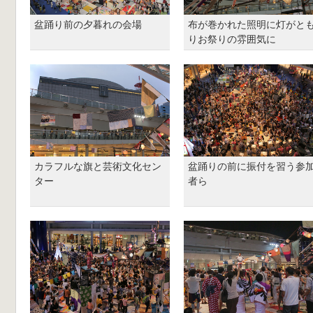
盆踊り前の夕暮れの会場
布が巻かれた照明に灯がと
りお祭りの雰囲気に
カラフルな旗と芸術文化セン
盆踊りの前に振付を習う参
ター
者ら