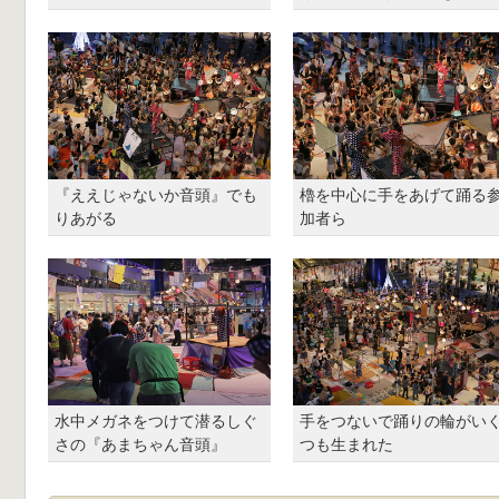
『ええじゃないか音頭』でも
櫓を中心に手をあげて踊る
りあがる
加者ら
水中メガネをつけて潜るしぐ
手をつないで踊りの輪がい
さの『あまちゃん音頭』
つも生まれた