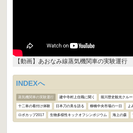
【動画】あおなみ線蒸気機関車の実験運行
INDEXへ
蒸気機関車の実験運行
建中寺村上住職に聞く
堀川歴史観光クルー
十二単の着付け体験
日本刀の美を語る
柳橋中央市場の一日
よ
ロボカップ2017
生物多様性キックオフシンポジウム
海上の森