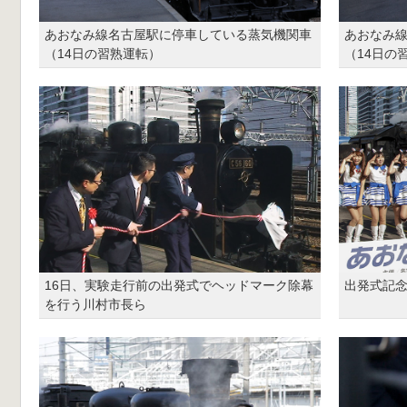
あおなみ線名古屋駅に停車している蒸気機関車
あおなみ
（14日の習熟運転）
（14日の
16日、実験走行前の出発式でヘッドマーク除幕
出発式記
を行う川村市長ら