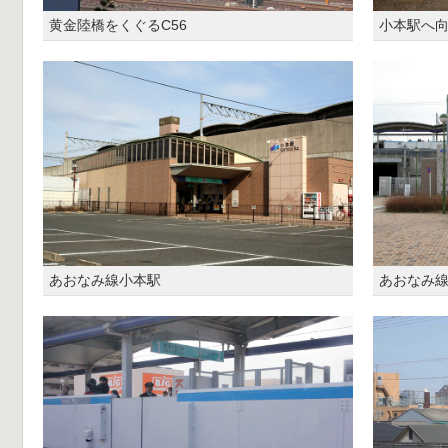
黄金陸橋をくぐるC56
小本駅へ向
あおなみ線小本駅
あおなみ