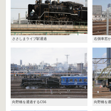
ささしまライブ駅通過
右側車窓
向野橋を通過するC56
向野橋を通