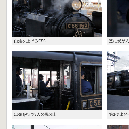
白煙を上げるC56
窯に炭が
出発を待つ3人の機関士
第1便出発