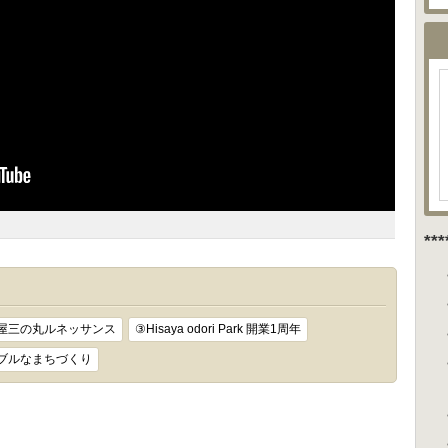
**
屋三の丸ルネッサンス
③Hisaya odori Park 開業1周年
ブルなまちづくり