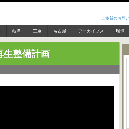
ご協賛のお願
知
岐阜
三重
名古屋
アーカイブス
環境
再生整備計画