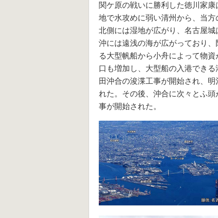
関ケ原の戦いに勝利した徳川家康
地で水攻めに弱い清州から、当方
北側には湿地が広がり、名古屋城
沖には遠浅の海が広がっており、
る大型帆船から小舟によって物資
口も増加し、大型船の入港できる港
田沖合の浚渫工事が開始され、明治
れた。その後、沖合に次々とふ頭が建
事が開始された。