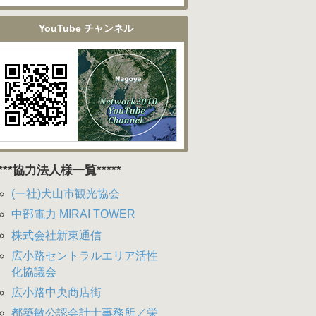
YouTube チャンネル
****協力法人様一覧*****
(一社)犬山市観光協会
中部電力 MIRAI TOWER
株式会社新東通信
広小路セントラルエリア活性
化協議会
広小路中央商店街
都築敏公認会計士事務所／栄