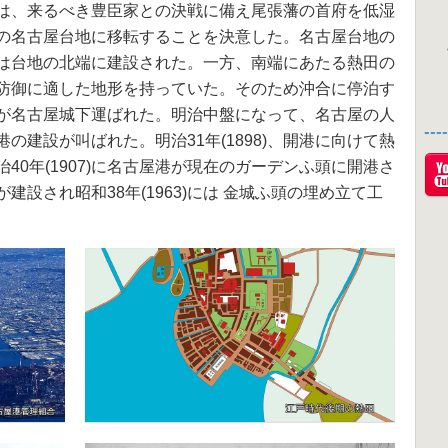
は、来るべき豊臣家との決戦に備え尾張藩の首府を低湿
の名古屋台地に移転することを決意した。名古屋台地の
は台地の北端に建設された。一方、南端にあたる熱田の
防御に適した地形を持っていた。そのため沖合に停泊す
が名古屋城下運ばれた。明治中盤になって、名古屋の人
--
の建設が叫ばれた。明治31年(1898)、開港に向けて熱
40年(1907)に名古屋港が現在のガーデンふ頭に開港さ
設され昭和38年(1963)には 金城ふ頭の埋め立て工