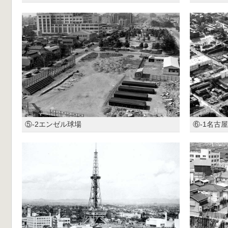
⑤-2エンゼル球場
⑥-1名古