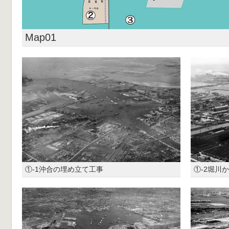
Map01
①-1沖合の埋め立て工事
①-2堀川