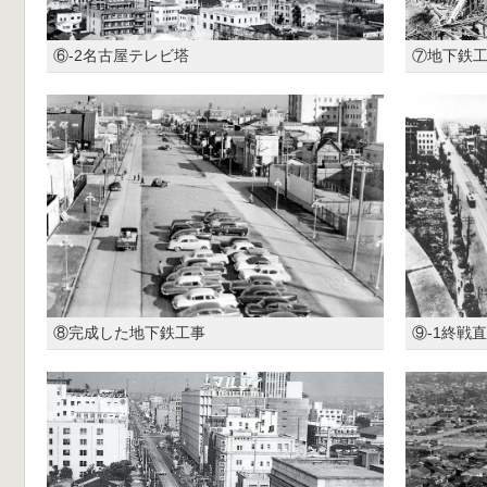
⑥-2名古屋テレビ塔
⑦地下鉄
⑧完成した地下鉄工事
⑨-1終戦