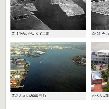
②-1沖合の埋め立て工事
②-2沖合
③名古屋港(2008年頃)
④名古屋港(