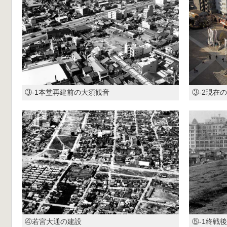
③-1本堂再建前の大須観音
③-2現在
④若宮大通の建設
⑤-1終戦