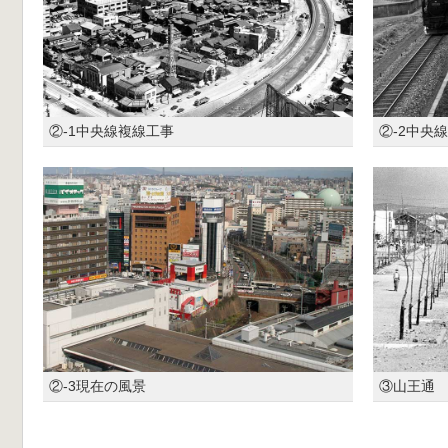
②-1中央線複線工事
②-2中央
②-3現在の風景
③山王通