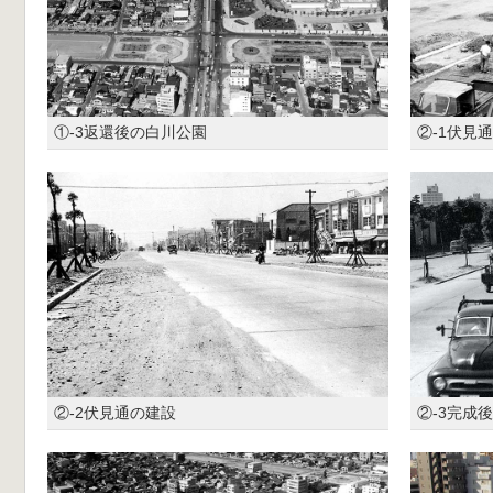
①-3返還後の白川公園
②-1伏見
②-2伏見通の建設
②-3完成