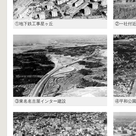
①地下鉄工事星ヶ丘
②一社付
③東名名古屋インター建設
④平和公