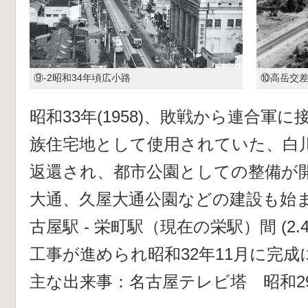
⑨-2昭和34年頃広小路
⑩高岳交
昭和33年(1958)、敗戦から連合軍
族住宅地として使用されていた、白
返還され、都市公園としての整備が
大通、久屋大通公園などの建設も始
古屋駅 - 栄町駅（現在の栄駅）間 (2.
工事が進められ昭和32年11月に完
主な出来事：名古屋テレビ塔 昭和2