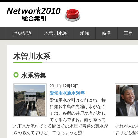
歴史街道
木曽川水系
愛知
岐阜
三重
木曽川水系
水系特集
2011年12月19日
愛知用水通水50年
愛知用水が引ける前はね、特
に知多半島の先端は水がなく
てね。各所の井戸が塩が差し
てくるんですね。雨が降って
地下水が流れてくる間はその水圧で普通の真水が
それが人の
飲めるんですけど、でもちょっと照...
すけども整備