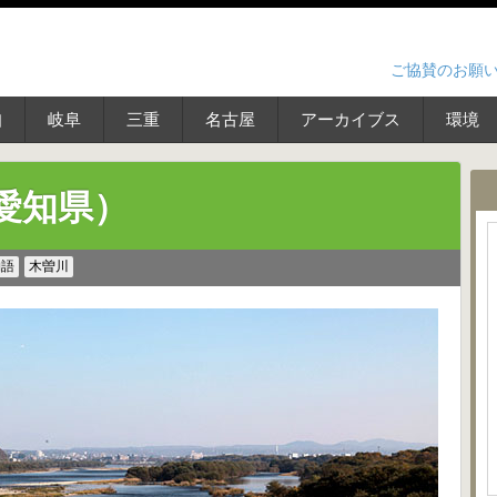
ご協賛のお願
知
岐阜
三重
名古屋
アーカイブス
環境
愛知県）
物語
木曽川