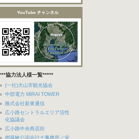
YouTube チャンネル
****協力法人様一覧*****
(一社)犬山市観光協会
中部電力 MIRAI TOWER
株式会社新東通信
広小路セントラルエリア活性
化協議会
広小路中央商店街
都築敏公認会計士事務所／栄