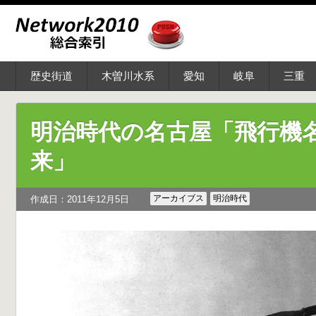
歴史街道
木曽川水系
愛知
岐阜
三重
明治時代の名古屋「飛行機
来」
アーカイブス
明治時代
作成日：2011年12月5日