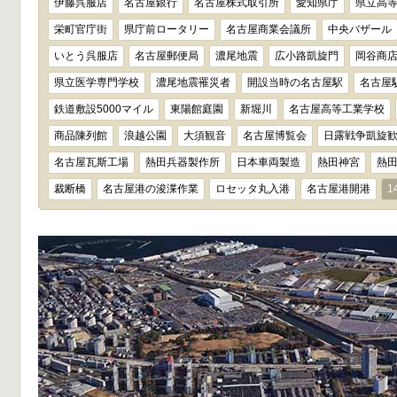
伊藤呉服店
名古屋銀行
名古屋株式取引所
愛知県庁
県立高
栄町官庁街
県庁前ロータリー
名古屋商業会議所
中央バザール
いとう呉服店
名古屋郵便局
濃尾地震
広小路凱旋門
岡谷商
県立医学専門学校
濃尾地震罹災者
開設当時の名古屋駅
名古屋
鉄道敷設5000マイル
東陽館庭園
新堀川
名古屋高等工業学校
商品陳列館
浪越公園
大須観音
名古屋博覧会
日露戦争凱旋
名古屋瓦斯工場
熱田兵器製作所
日本車両製造
熱田神宮
熱
裁断橋
名古屋港の浚渫作業
ロセッタ丸入港
名古屋港開港