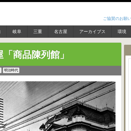
ご協賛のお願
知
岐阜
三重
名古屋
アーカイブス
環境
屋「商品陳列館」
ス
明治時代