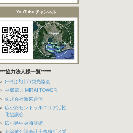
YouTube チャンネル
****協力法人様一覧*****
(一社)犬山市観光協会
中部電力 MIRAI TOWER
株式会社新東通信
広小路セントラルエリア活性
化協議会
広小路中央商店街
都築敏公認会計士事務所／栄