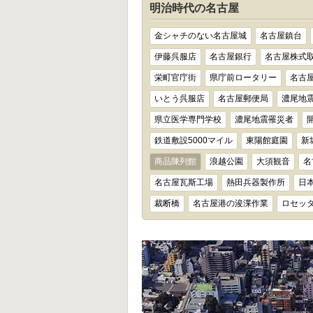
明治時代の名古屋
金シャチのない名古屋城
名古屋鎮台
伊藤呉服店
名古屋銀行
名古屋株式
栄町官庁街
県庁前ロータリー
名古
いとう呉服店
名古屋郵便局
濃尾地
県立医学専門学校
濃尾地震罹災者
鉄道敷設5000マイル
東陽館庭園
新
商品陳列館
浪越公園
大須観音
名
名古屋瓦斯工場
熱田兵器製作所
日
裁断橋
名古屋港の浚渫作業
ロセッ