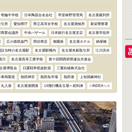
明倫中学校
日本陶器合名会社
帝室林野管理局
名古屋裁判所
取引所
愛知県庁
県立高等女学校
名古屋測候所
新栄警察署
屋商業会議所
中央バザール
日本銀行名古屋支店
名古屋市役所
--
震
広小路凱旋門
岡谷商店
御園座
名古屋ホテル
納屋橋
開設当時の名古屋駅
名古屋駅構内
名古屋米穀取引所
江川洪水
堀川
名古屋高等工業学校
第十回関西府県連合共進会
古屋博覧会
日露戦争凱旋歓迎
三重紡績株式会社
本車両製造
熱田神宮
熱田魚市場
熱田港
上知我麻神社
タ丸入港
名古屋港開港
14飛行機名古屋へ初到来
☆INDEXへ☆