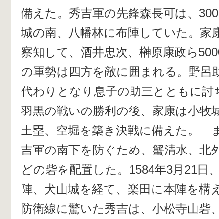
備えた。秀吉軍の先鋒森長可は、30
城の南、八幡林に布陣していた。家
察知して、酒井忠次、榊原康政ら50
の軍勢は四方を敵に囲まれる。野呂
代わりとなり息子の助三とともに討
羽黒の戦いの勝利の後、家康は小牧
土塁、空堀を築き決戦に備えた。 
吉軍の南下を防ぐため、蟹清水、北
どの砦を配置した。1584年3月21
陣、犬山城を経て、楽田に本陣を構
防衛線に驚いた秀吉は、小松寺山砦