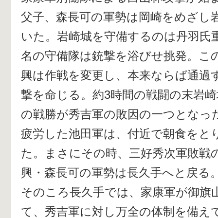
父子、森長可の軍勢は岡崎をめざし
いた。岩崎城を守備するのは丹羽氏重
名の守備隊は銃撃を浴びせ挑発。こ
興は作戦を変更し、本来ならば通過
撃を命じる。約3時間の戦闘の末岩
の戦勝が秀吉軍の敗因の一つとなっ
疲労した池田軍は、付近で朝食をと
た。まさにその時、三好秀次軍敗戦
興・森長可の軍勢は長久手へと戻る
そのころ長久手では、家康軍が御旗
て、秀吉軍に対し万全の体制を備え