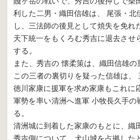
賤ヶ岳の戦いで、秀吉の後押しで柴
利した二男・織田信雄は、 尾張・北
し、三法師の後見として焼失を免れ
天下統一をもくろむ秀吉に退去させ
する。
また、秀吉の 懐柔策は、織田信雄の
この三者の裏切りを疑った信雄は、 
徳川家康に援軍を求め家康もこれに応
軍勢を率い清洲へ進軍 小牧長久手の
る。
清洲城に到着した家康のもとに、織
秀吉側について 犬山城を占拠した