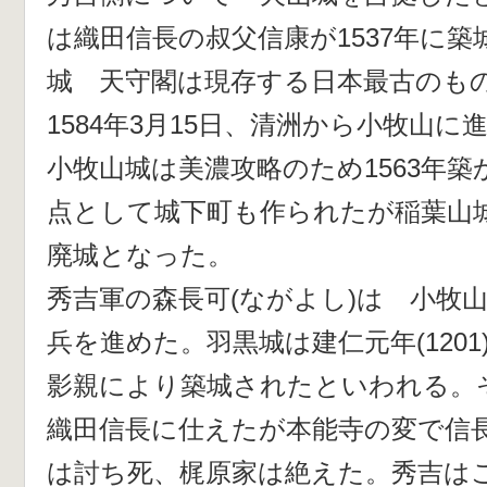
は織田信長の叔父信康が1537年に
城 天守閣は現存する日本最古のも
1584年3月15日、清洲から小牧山
小牧山城は美濃攻略のため1563年
点として城下町も作られたが稲葉山城
廃城となった。
秀吉軍の森長可(ながよし)は 小牧
兵を進めた。羽黒城は建仁元年(1201
影親により築城されたといわれる。
織田信長に仕えたが本能寺の変で信
は討ち死、梶原家は絶えた。秀吉は