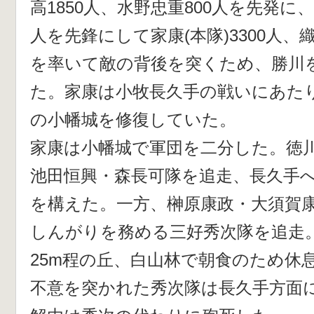
高1850人、水野忠重800人を先発に、
人を先鋒にして家康(本隊)3300人、
を率いて敵の背後を突くため、勝川
た。家康は小牧長久手の戦いにあた
の小幡城を修復していた。
家康は小幡城で軍団を二分した。徳
池田恒興・森長可隊を追走、長久手
を構えた。一方、榊原康政・大須賀
しんがりを務める三好秀次隊を追走。
25m程の丘、白山林で朝食のため休
不意を突かれた秀次隊は長久手方面