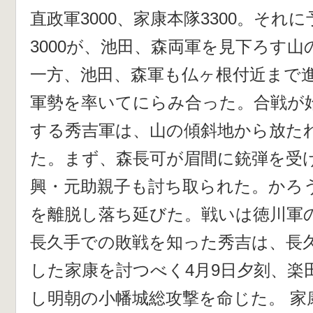
直政軍3000、家康本隊3300。それ
3000が、池田、森両軍を見下ろす
一方、池田、森軍も仏ヶ根付近まで進
軍勢を率いてにらみ合った。合戦が
する秀吉軍は、山の傾斜地から放た
た。まず、森長可が眉間に銃弾を受
興・元助親子も討ち取られた。かろ
を離脱し落ち延びた。戦いは徳川軍
長久手での敗戦を知った秀吉は、長
した家康を討つべく4月9日夕刻、楽
し明朝の小幡城総攻撃を命じた。 家