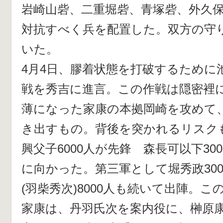
岩崎山砦、二重堀砦、青塚砦、外久
対抗すべく兵を配置した。双方の守
いた。
4月4日、膠着状態を打破するために
戦を秀吉に進言。この作戦は隠密裡
薄になった家康の本拠岡崎を攻めて
き出すもの。背後を突かれるリスク
興父子6000人が先鋒 森長可以下30
に向かった。第三軍として堀秀政30
(羽柴秀次)8000人も続いて出陣。
家康は、丹羽氏次を案内役に、榊原康