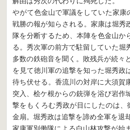
解由は秀次の代わりに殉死した。
やがて色金山で軍議をしていた家康
戦勝の報が知らされる。家康は堀秀
隊を分断するため、本陣を色金山か
る。秀次軍の前方で駐留していた堀
多数の鉄砲音を聞く。敗残兵が続々
を見て徳川軍の追撃を知った堀秀政は
待ち伏せる。香流川の対岸に大須賀
突入、桧ケ根からの銃弾を浴び岩作
撃をもくろむ秀政が目にしたのは、
金扇。堀秀政は追撃を諦め全軍を退
家康軍別働隊による白山林攻撃が始