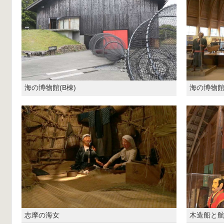
海の博物館(B棟)
海の博物館(
志摩の海女
木造船と