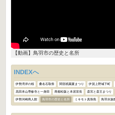
【動画】鳥羽市の歴史と名所
INDEXへ
伊勢湾岸の桜
桑名石取祭
関宿祇園夏まつり
伊賀上野城下町
高田本山専修寺と一身田
商都松阪と本居宣長
斎宮と斎王まつり
伊勢河崎商人館
鳥羽市の歴史と名所
ミキモト真珠島
鳥羽水族