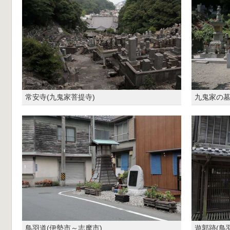
常安寺(九鬼家菩提寺)
九鬼家の
鳥羽道(伊勢市～志摩市)
遊郭跡(鳥