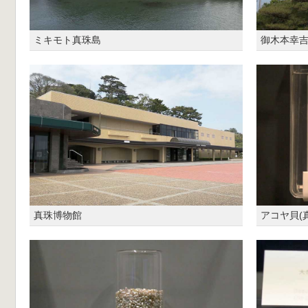
ミキモト真珠島
御木本幸
真珠博物館
アコヤ貝(