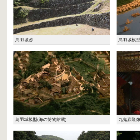
鳥羽城跡
鳥羽城模型
鳥羽城模型(海の博物館蔵)
九鬼嘉隆像