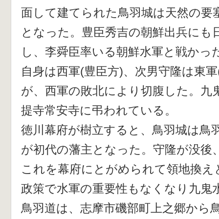
面して建てられた鳥羽城は天然の要
となった。豊臣秀吉の朝鮮出兵にも日
し、李舜臣率いる朝鮮水軍と戦かっ
自身は西軍(豊臣方)、次男守隆は東軍
が、西軍の敗北により切腹した。九
提寺常安寺に弔われている。
徳川幕府が樹立すると、鳥羽城は鳥
が初代の藩主となった。守隆が没後
これを幕府にとがめられて領地換え
政策で水軍の重要性もなくなり九鬼
鳥羽道は、志摩市磯部町上之郷から