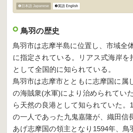
❶日本語 Japanese
❷英語 English
鳥羽の歴史
鳥羽市は志摩半島に位置し、市域全
に指定されている。リアス式海岸を
として全国的に知られている。
鳥羽市は志摩市とともに志摩国に属し
の海賊衆(水軍)により治められてい
ら天然の良港として知られていた。1
の一人であった九鬼嘉隆が、織田信
あげ志摩国の領主となり1594年、