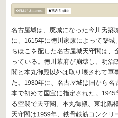
❶日本語 Japanese
❷英語 English
名古屋城は、廃城になった今川氏築
に、1615年に徳川家康によって築城
ちほこを配した名古屋城天守閣は、
っている。徳川幕府が崩壊し、明治
閣と本丸御殿以外は取り壊されて軍
た。1930年に、名古屋城は国から
本で初めて国宝に指定された。1945
る空襲で天守閣、本丸御殿、東北隅
天守閣は1959年、鉄骨鉄筋コンク