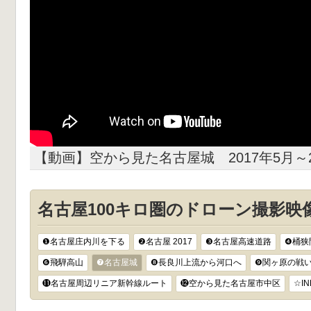
【動画】空から見た名古屋城 2017年5月～2
名古屋100キロ圏のドローン撮影映
❶名古屋庄内川を下る
❷名古屋 2017
❸名古屋高速道路
❹桶狭
❻飛騨高山
❼名古屋城
❽長良川上流から河口へ
❾関ヶ原の戦
⓫名古屋周辺リニア新幹線ルート
⓬空から見た名古屋市中区
☆I