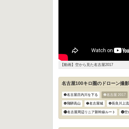
【動画】空から見た名古屋2017
名古屋100キロ圏のドローン撮
❶名古屋庄内川を下る
❷名古屋 2017
❻飛騨高山
❼名古屋城
❽長良川上
⓫名古屋周辺リニア新幹線ルート
⓬空