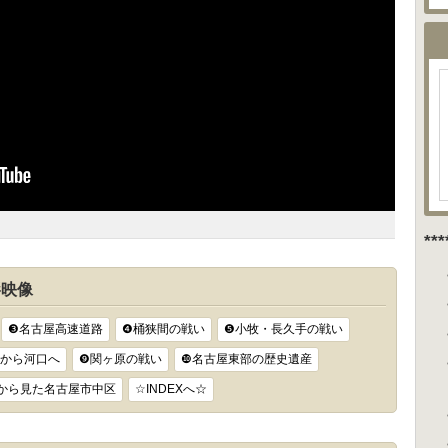
**
影映像
❸名古屋高速道路
❹桶狭間の戦い
❺小牧・長久手の戦い
流から河口へ
❾関ヶ原の戦い
❿名古屋東部の歴史遺産
から見た名古屋市中区
☆INDEXへ☆