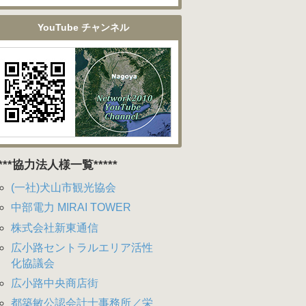
YouTube チャンネル
****協力法人様一覧*****
(一社)犬山市観光協会
中部電力 MIRAI TOWER
株式会社新東通信
広小路セントラルエリア活性
化協議会
広小路中央商店街
都築敏公認会計士事務所／栄