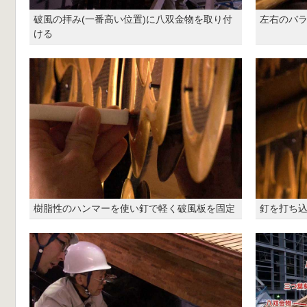
破風の拝み(一番高い位置)に八双金物を取り付
左右のバ
ける
樹脂性のハンマーを使い釘で軽く破風板を固定
釘を打ち