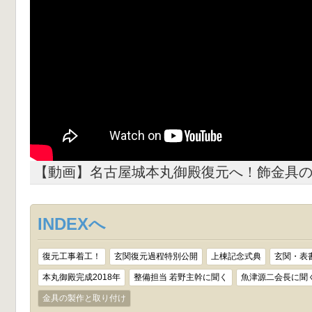
【動画】名古屋城本丸御殿復元へ！飾金具
INDEXへ
復元工事着工！
玄関復元過程特別公開
上棟記念式典
玄関・表
本丸御殿完成2018年
整備担当 若野主幹に聞く
魚津源二会長に聞
金具の製作と取り付け