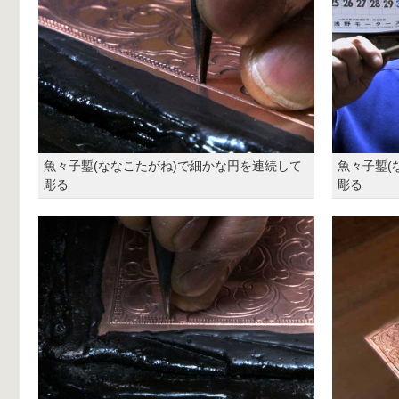
魚々子鏨(ななこたがね)で細かな円を連続して
魚々子鏨(
彫る
彫る