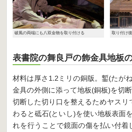
破風の両端にも八双金物を取り付ける
取り付け後
表書院の舞良戸の飾金具地板
材料は厚さ1.2ミリの銅版。鏨(たが
金具の外側に添って地板(銅板)を切
切断した切り口を整えるためヤスリ
わると砥石(といし)を使い地板表面
れを行うことで鏡面の傷を払い付着