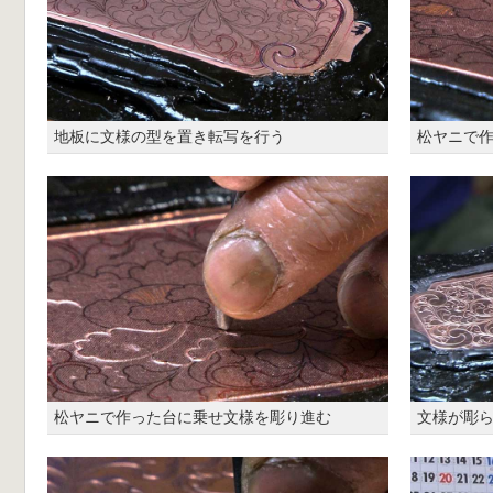
地板に文様の型を置き転写を行う
松ヤニで
松ヤニで作った台に乗せ文様を彫り進む
文様が彫