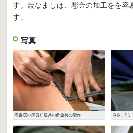
す。焼なましは、彫金の加工をを容
す。
写真
表書院の舞良戸建具の飾金具の製作
厚さ1.2