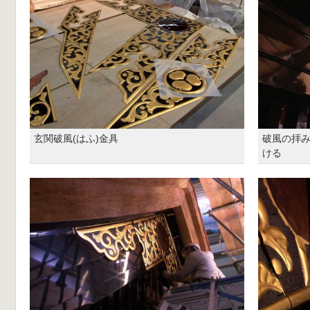
玄関破風(はふ)金具
破風の拝み
ける