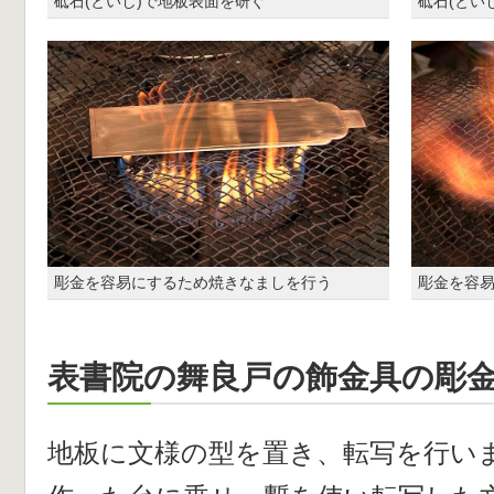
砥石(といし)で地板表面を研ぐ
砥石(とい
彫金を容易にするため焼きなましを行う
彫金を容
表書院の舞良戸の飾金具の彫
地板に文様の型を置き、転写を行い