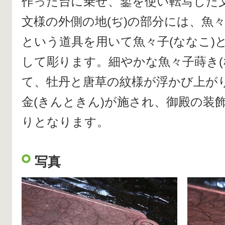
作った台に乗せ、鏨を使い転写した
文様の外側の地(ぢ)の部分には、魚々
という道具を用いて魚々子(ななこ)
して彫ります。細やかな魚々子蒔き(
て、牡丹と唐草の紋様が浮かび上が
金(きんときん)が施され、御殿の装
りとなります。
写真