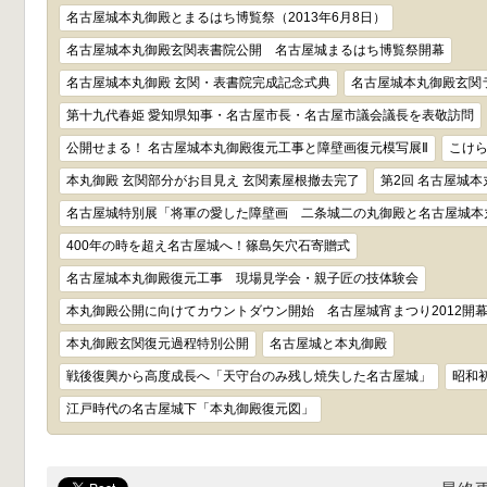
名古屋城本丸御殿とまるはち博覧祭（2013年6月8日）
名古屋城本丸御殿玄関表書院公開 名古屋城まるはち博覧祭開幕
名古屋城本丸御殿 玄関・表書院完成記念式典
名古屋城本丸御殿玄関
第十九代春姫 愛知県知事・名古屋市長・名古屋市議会議長を表敬訪問
公開せまる！ 名古屋城本丸御殿復元工事と障壁画復元模写展Ⅱ
こけら
本丸御殿 玄関部分がお目見え 玄関素屋根撤去完了
第2回 名古屋城
名古屋城特別展「将軍の愛した障壁画 二条城二の丸御殿と名古屋城本
400年の時を超え名古屋城へ！篠島矢穴石寄贈式
名古屋城本丸御殿復元工事 現場見学会・親子匠の技体験会
本丸御殿公開に向けてカウントダウン開始 名古屋城宵まつり2012開
本丸御殿玄関復元過程特別公開
名古屋城と本丸御殿
戦後復興から高度成長へ「天守台のみ残し焼失した名古屋城」
昭和
江戸時代の名古屋城下「本丸御殿復元図」