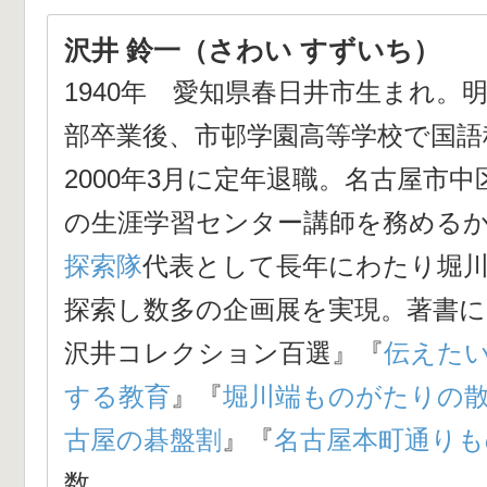
沢井 鈴一（さわい すずいち）
1940年 愛知県春日井市生まれ。
部卒業後、市邨学園高等学校で国語
2000年3月に定年退職。名古屋市
の生涯学習センター講師を務める
探索隊
代表として長年にわたり堀
探索し数多の企画展を実現。著書に
沢井コレクション百選
』『
伝えた
する教育
』『
堀川端ものがたりの
古屋の碁盤割
』『
名古屋本町通りも
数。