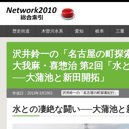
歴史街道
木曽川水系
愛知
岐阜
三重
沢井鈴一の「名古屋の町探索
大我麻・喜惣治 第2回「水
──大蒲池と新田開拓」
沢井鈴一の「名古屋の町探索紀行」
作成日：2013年3月29日
水との凄絶な闘い──大蒲池と