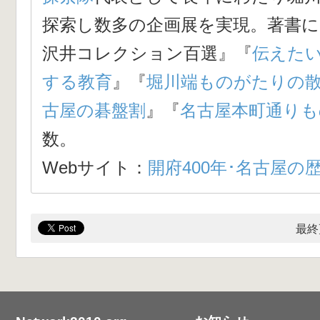
探索し数多の企画展を実現。著書に
沢井コレクション百選
』『
伝えた
する教育
』『
堀川端ものがたりの
古屋の碁盤割
』『
名古屋本町通りも
数。
Webサイト：
開府400年･名古屋の
最終