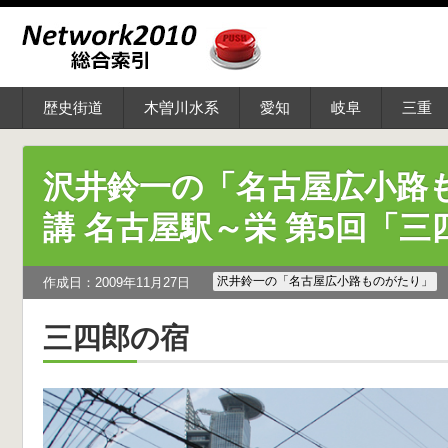
歴史街道
木曽川水系
愛知
岐阜
三重
沢井鈴一の「名古屋広小路
講 名古屋駅～栄 第5回「三
沢井鈴一の「名古屋広小路ものがたり」
作成日：2009年11月27日
三四郎の宿