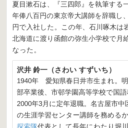
夏目漱石は、『三四郎』を執筆する
年俸八百円の東京帝大講師を辞職し
円で入社した。この年、石川啄木は
北海道に渡り函館の弥生小学校で月
なった。
沢井 鈴一（さわい すずいち）
1940年 愛知県春日井市生まれ。
部卒業後、市邨学園高等学校で国語
2000年3月に定年退職。名古屋市
の生涯学習センター講師を務める
探索隊
代表として長年にわたり堀