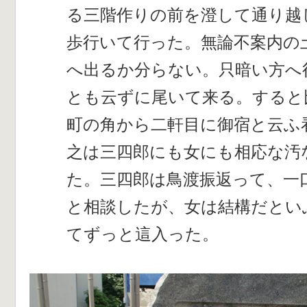
る三階作りの前を澄して通り越
歩行いて行った。無論不案内の
へ出るか分らない。只暗い方へ
とも云ずに尾いて来る。すると
町の角から二軒目に御宿と云ふ
之は三四郎にも女にも相応な汚
た。三四郎は鳥渡振返って、一
と相談したが、女は結構だとい
てずっと這入った。